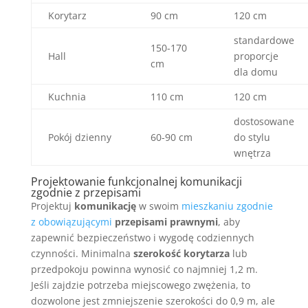
Korytarz
90 cm
120 cm
standardowe
150-170
Hall
proporcje
cm
dla domu
Kuchnia
110 cm
120 cm
dostosowane
Pokój dzienny
60-90 cm
do stylu
wnętrza
Projektowanie funkcjonalnej komunikacji
zgodnie z przepisami
Projektuj
komunikację
w swoim
mieszkaniu zgodnie
z obowiązującymi
przepisami prawnymi
, aby
zapewnić bezpieczeństwo i wygodę codziennych
czynności. Minimalna
szerokość korytarza
lub
przedpokoju powinna wynosić co najmniej 1,2 m.
Jeśli zajdzie potrzeba miejscowego zwężenia, to
dozwolone jest zmniejszenie szerokości do 0,9 m, ale