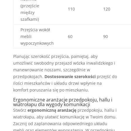
(przejście
110
120
między
szafkami)
Przejścia wokół
mebli
60
90
wypoczynkowych
Planując szerokość przejścia, pamiętaj, aby
umożliwić swobodny przejazd wózka inwalidzkiego i
manewrowanie noszami, szczególnie w
przedpokojach.
Dostosowanie szerokości
przejść do
ilości mieszkańców i układu drzwi wpłynie na
komfort poruszania się po mieszkaniu.
Ergonomiczne aranżacje przedpokoju, hallu i
wiatrołapu dla wygody komunikacji
Stwórz
ergonomiczną aranżację
przedpokoju, hallu i
wiatrołapu, aby ułatwić komunikację w Twoim domu.
Zacznij od zaplanowania odpowiedniego układu
mebli oraz elementów wyposażenia. W przedpokoju