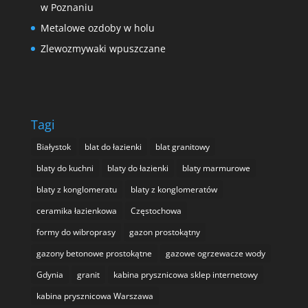
w Poznaniu
Metalowe ozdoby w holu
Zlewozmywaki wpuszczane
Tagi
Białystok
blat do łazienki
blat granitowy
blaty do kuchni
blaty do łazienki
blaty marmurowe
blaty z konglomeratu
blaty z konglomeratów
ceramika łazienkowa
Częstochowa
formy do wibroprasy
gazon prostokątny
gazony betonowe prostokątne
gazowe ogrzewacze wody
Gdynia
granit
kabina prysznicowa sklep internetowy
kabina prysznicowa Warszawa