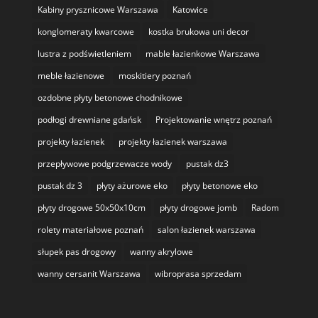
Kabiny prysznicowe Warszawa
Katowice
konglomeraty kwarcowe
kostka brukowa uni decor
lustra z podświetleniem
mable łazienkowe Warszawa
meble łazienowe
moskitiery poznań
ozdobne płyty betonowe chodnikowe
podłogi drewniane gdańsk
Projektowanie wnętrz poznań
projekty łazienek
projekty łazienek warszawa
przepływowe podgrzewacze wody
pustak dz3
pustak dz 3
płyty ażurowe eko
płyty betonowe eko
płyty drogowe 50x50x10cm
płyty drogowe jomb
Radom
rolety materiałowe poznań
salon łazienek warszawa
słupek pas drogowy
wanny akrylowe
wanny cersanit Warszawa
wibroprasa sprzedam