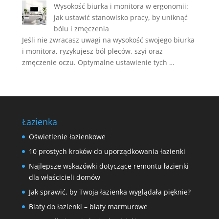
Wysokość biurka i monitora w ergonomii:
jak ustawić stanowisko pracy, by uniknąć
bólu i zmęczenia
Jeśli nie zwracasz uwagi na wysokość swojego biurka
i monitora, ryzykujesz ból pleców, szyi oraz
zmęczenie oczu. Optymalne ustawienie tych …
Łazienka
Oświetlenie łazienkowe
10 prostych kroków do uporządkowania łazienki
Najlepsze wskazówki dotyczące remontu łazienki
dla właścicieli domów
Jak sprawić, by Twoja łazienka wyglądała pięknie?
Blaty do łazienki – blaty marmurowe