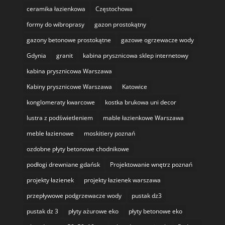
ceramika łazienkowa
Częstochowa
formy do wibroprasy
gazon prostokątny
gazony betonowe prostokątne
gazowe ogrzewacze wody
Gdynia
granit
kabina prysznicowa sklep internetowy
kabina prysznicowa Warszawa
Kabiny prysznicowe Warszawa
Katowice
konglomeraty kwarcowe
kostka brukowa uni decor
lustra z podświetleniem
mable łazienkowe Warszawa
meble łazienowe
moskitiery poznań
ozdobne płyty betonowe chodnikowe
podłogi drewniane gdańsk
Projektowanie wnętrz poznań
projekty łazienek
projekty łazienek warszawa
przepływowe podgrzewacze wody
pustak dz3
pustak dz 3
płyty ażurowe eko
płyty betonowe eko