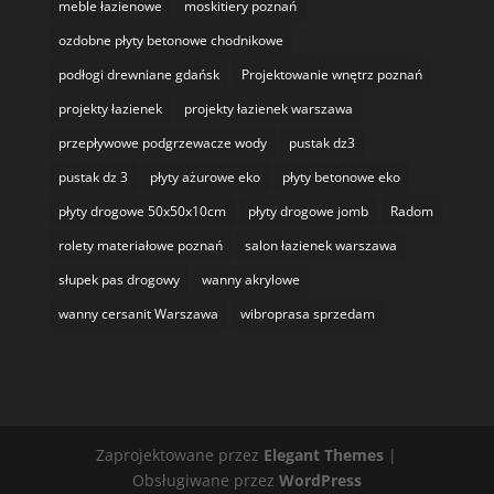
meble łazienowe
moskitiery poznań
ozdobne płyty betonowe chodnikowe
podłogi drewniane gdańsk
Projektowanie wnętrz poznań
projekty łazienek
projekty łazienek warszawa
przepływowe podgrzewacze wody
pustak dz3
pustak dz 3
płyty ażurowe eko
płyty betonowe eko
płyty drogowe 50x50x10cm
płyty drogowe jomb
Radom
rolety materiałowe poznań
salon łazienek warszawa
słupek pas drogowy
wanny akrylowe
wanny cersanit Warszawa
wibroprasa sprzedam
Zaprojektowane przez
Elegant Themes
|
Obsługiwane przez
WordPress