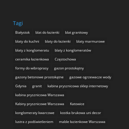
Tagi
Białystok
blat do łazienki
blat granitowy
blaty do kuchni
blaty do łazienki
blaty marmurowe
blaty z konglomeratu
blaty z konglomeratów
ceramika łazienkowa
Częstochowa
formy do wibroprasy
gazon prostokątny
gazony betonowe prostokątne
gazowe ogrzewacze wody
Gdynia
granit
kabina prysznicowa sklep internetowy
kabina prysznicowa Warszawa
Kabiny prysznicowe Warszawa
Katowice
konglomeraty kwarcowe
kostka brukowa uni decor
lustra z podświetleniem
mable łazienkowe Warszawa