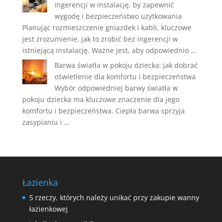
ingerencji w instalację, by zapewnić
wygodę i bezpieczeństwo użytkowania
Planując rozmieszczenie gniazdek i kabli, kluczowe
jest zrozumienie, jak to zrobić bez ingerencji w
istniejącą instalację. Ważne jest, aby odpowiednio …
Barwa światła w pokoju dziecka: jak dobrać
oświetlenie dla komfortu i bezpieczeństwa
Wybór odpowiedniej barwy światła w
pokoju dziecka ma kluczowe znaczenie dla jego
komfortu i bezpieczeństwa. Ciepła barwa sprzyja
zasypianiu i …
Łazienka
5 rzeczy, których należy unikać przy zakupie wanny
łazienkowej