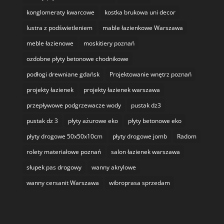
konglomeraty kwarcowe
kostka brukowa uni decor
lustra z podświetleniem
mable łazienkowe Warszawa
meble łazienowe
moskitiery poznań
ozdobne płyty betonowe chodnikowe
podłogi drewniane gdańsk
Projektowanie wnętrz poznań
projekty łazienek
projekty łazienek warszawa
przepływowe podgrzewacze wody
pustak dz3
pustak dz 3
płyty ażurowe eko
płyty betonowe eko
płyty drogowe 50x50x10cm
płyty drogowe jomb
Radom
rolety materiałowe poznań
salon łazienek warszawa
słupek pas drogowy
wanny akrylowe
wanny cersanit Warszawa
wibroprasa sprzedam