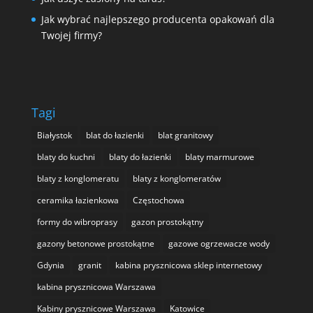
Jak wybrać najlepszego producenta opakowań dla
Twojej firmy?
Tagi
Białystok
blat do łazienki
blat granitowy
blaty do kuchni
blaty do łazienki
blaty marmurowe
blaty z konglomeratu
blaty z konglomeratów
ceramika łazienkowa
Częstochowa
formy do wibroprasy
gazon prostokątny
gazony betonowe prostokątne
gazowe ogrzewacze wody
Gdynia
granit
kabina prysznicowa sklep internetowy
kabina prysznicowa Warszawa
Kabiny prysznicowe Warszawa
Katowice