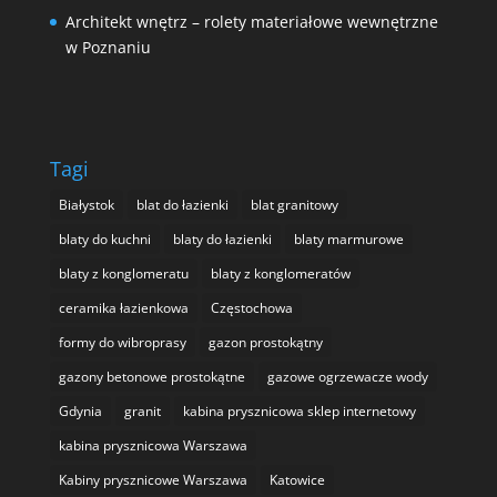
Architekt wnętrz – rolety materiałowe wewnętrzne
w Poznaniu
Tagi
Białystok
blat do łazienki
blat granitowy
blaty do kuchni
blaty do łazienki
blaty marmurowe
blaty z konglomeratu
blaty z konglomeratów
ceramika łazienkowa
Częstochowa
formy do wibroprasy
gazon prostokątny
gazony betonowe prostokątne
gazowe ogrzewacze wody
Gdynia
granit
kabina prysznicowa sklep internetowy
kabina prysznicowa Warszawa
Kabiny prysznicowe Warszawa
Katowice