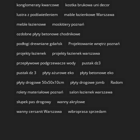
konglomeraty kwarcowe
kostka brukowa uni decor
lustra z podświetleniem
mable łazienkowe Warszawa
meble łazienowe
moskitiery poznań
ozdobne płyty betonowe chodnikowe
podłogi drewniane gdańsk
Projektowanie wnętrz poznań
projekty łazienek
projekty łazienek warszawa
przepływowe podgrzewacze wody
pustak dz3
pustak dz 3
płyty ażurowe eko
płyty betonowe eko
płyty drogowe 50x50x10cm
płyty drogowe jomb
Radom
rolety materiałowe poznań
salon łazienek warszawa
słupek pas drogowy
wanny akrylowe
wanny cersanit Warszawa
wibroprasa sprzedam