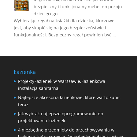
bezpieczny i funkcjonalny mebel do pokoju
dziecięcego
Wybierając regał na książki dla dziecka, kluczowe
jest, aby skupić się na jego bezpieczeństwie i
funkcjonalności. Bezpieczny regał powinien być …
Łazienka
Projekty łazienek w Warszawie, łazienkowa
instalacja sanitarna,
Najlepsze akcesoria łazienkowe, które warto kupić
teraz
Jak wybrać najlepsze oprogramowanie do
projektowania łazienek
4 niezbędne przedmioty do przechowywania w
łazience, które sprawią, że łazienka będzie czystsza