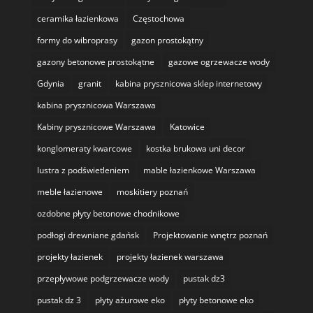
ceramika łazienkowa
Częstochowa
formy do wibroprasy
gazon prostokątny
gazony betonowe prostokątne
gazowe ogrzewacze wody
Gdynia
granit
kabina prysznicowa sklep internetowy
kabina prysznicowa Warszawa
Kabiny prysznicowe Warszawa
Katowice
konglomeraty kwarcowe
kostka brukowa uni decor
lustra z podświetleniem
mable łazienkowe Warszawa
meble łazienowe
moskitiery poznań
ozdobne płyty betonowe chodnikowe
podłogi drewniane gdańsk
Projektowanie wnętrz poznań
projekty łazienek
projekty łazienek warszawa
przepływowe podgrzewacze wody
pustak dz3
pustak dz 3
płyty ażurowe eko
płyty betonowe eko