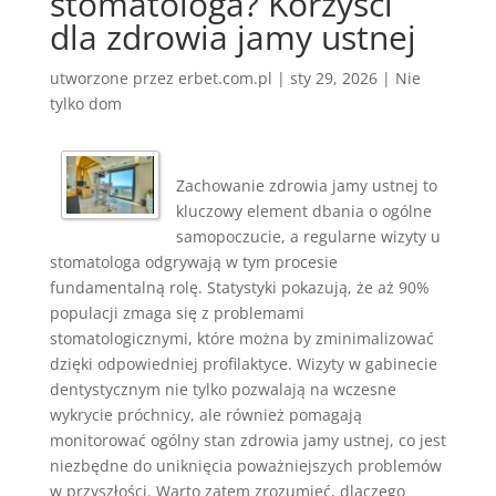
stomatologa? Korzyści
dla zdrowia jamy ustnej
utworzone przez
erbet.com.pl
|
sty 29, 2026
|
Nie
tylko dom
Zachowanie zdrowia jamy ustnej to
kluczowy element dbania o ogólne
samopoczucie, a regularne wizyty u
stomatologa odgrywają w tym procesie
fundamentalną rolę. Statystyki pokazują, że aż 90%
populacji zmaga się z problemami
stomatologicznymi, które można by zminimalizować
dzięki odpowiedniej profilaktyce. Wizyty w gabinecie
dentystycznym nie tylko pozwalają na wczesne
wykrycie próchnicy, ale również pomagają
monitorować ogólny stan zdrowia jamy ustnej, co jest
niezbędne do uniknięcia poważniejszych problemów
w przyszłości. Warto zatem zrozumieć, dlaczego