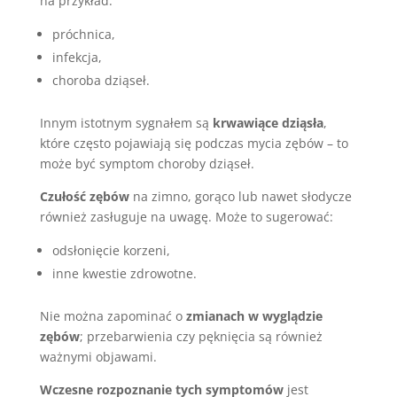
na przykład:
próchnica,
infekcja,
choroba dziąseł.
Innym istotnym sygnałem są
krwawiące dziąsła
,
które często pojawiają się podczas mycia zębów – to
może być symptom choroby dziąseł.
Czułość zębów
na zimno, gorąco lub nawet słodycze
również zasługuje na uwagę. Może to sugerować:
odsłonięcie korzeni,
inne kwestie zdrowotne.
Nie można zapominać o
zmianach w wyglądzie
zębów
; przebarwienia czy pęknięcia są również
ważnymi objawami.
Wczesne rozpoznanie tych symptomów
jest