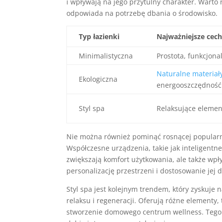
i wpływają na jego przytulny charakter. Warto
odpowiada na potrzebę dbania o środowisko.
Typ łazienki
Najważniejsze cec
Minimalistyczna
Prostota, funkcjona
Naturalne materiał
Ekologiczna
energooszczędność
Styl spa
Relaksujące element
Nie można również pominąć rosnącej popular
Współczesne urządzenia, takie jak inteligentn
zwiększają komfort użytkowania, ale także wpł
personalizację przestrzeni i dostosowanie jej
Styl spa jest kolejnym trendem, który zyskuje 
relaksu i regeneracji. Oferują różne elementy,
stworzenie domowego centrum wellness. Tego t