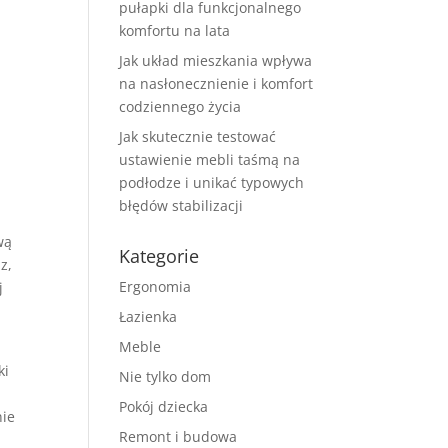
pułapki dla funkcjonalnego
komfortu na lata
Jak układ mieszkania wpływa
na nasłonecznienie i komfort
codziennego życia
Jak skutecznie testować
ustawienie mebli taśmą na
podłodze i unikać typowych
błędów stabilizacji
wą
Kategorie
z,
Ergonomia
j
Łazienka
Meble
ki
Nie tylko dom
Pokój dziecka
nie
Remont i budowa