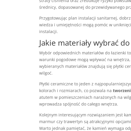
straty ciśnienia oraz zredukuje ryzyko powsta
średnicy, dopasowanej do przewidywanego pr
Przygotowując plan instalacji sanitarnej, dobr
wiedza i umiejętności mogą pomóc w uniknięc
instalacji.
Jakie materiały wybrać do
Wybór odpowiednich materiałów do łazienki to
warunki pogodowe mogą wpływać na wnętrza,
wybieranych materiałów znajdują się płytki c
wilgoć.
Płytki ceramiczne to jeden z najpopularniejsz
kolorach i rozmiarach, co pozwala na
tworzeni
atutem w pomieszczeniach narażonych na wilgo
wprowadza spójność do całego wnętrza.
Kolejnym interesującym rozwiązaniem jest kami
marmur czy trawertyn są atrakcyjnymi opcjami,
Warto jednak pamiętać, że kamień wymaga odp