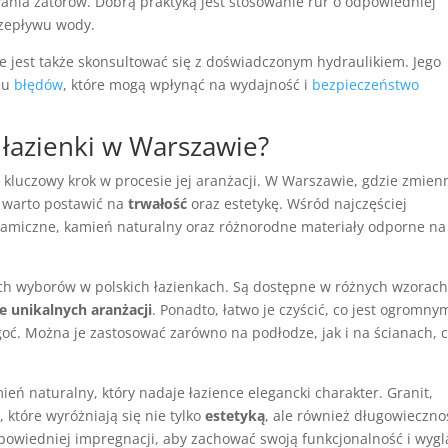
wania zatorów. Dobrą praktyką jest stosowanie rur o odpowiedniej
zepływu wody.
ze jest także skonsultować się z doświadczonym hydraulikiem. Jego
iu
błędów
, które mogą wpłynąć na wydajność i
bezpieczeństwo
 łazienki w Warszawie?
 kluczowy krok w procesie jej aranżacji. W Warszawie, gdzie zmien
 warto postawić na
trwałość
oraz estetykę. Wśród najczęściej
eramiczne, kamień naturalny oraz różnorodne materiały odporne na
ych wyborów w polskich łazienkach. Są dostępne w różnych wzorach
e unikalnych aranżacji
. Ponadto, łatwo je czyścić, co jest ogromny
ć. Można je zastosować zarówno na podłodze, jak i na ścianach, 
eń naturalny, który nadaje łazience elegancki charakter. Granit,
 które wyróżniają się nie tylko
estetyką
, ale również długowieczno
owiedniej impregnacji, aby zachować swoją funkcjonalność i wyg