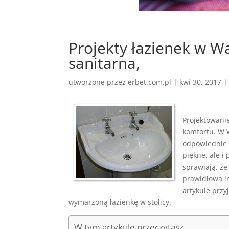
Projekty łazienek w Wa
sanitarna,
utworzone przez
erbet.com.pl
|
kwi 30, 2017
Projektowanie 
komfortu. W 
odpowiednie 
piękne, ale i
sprawiają, że
prawidłowa in
artykule prz
wymarzoną łazienkę w stolicy.
W tym artykule przeczytasz