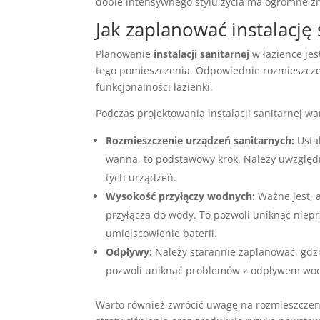
dobie intensywnego stylu życia ma ogromne z
Jak zaplanować instalację 
Planowanie
instalacji sanitarnej
w łazience jes
tego pomieszczenia. Odpowiednie rozmieszcz
funkcjonalności łazienki.
Podczas projektowania instalacji sanitarnej w
Rozmieszczenie urządzeń sanitarnych:
Ustal
wanna, to podstawowy krok. Należy uwzględn
tych urządzeń.
Wysokość przyłączy wodnych:
Ważne jest, 
przyłącza do wody. To pozwoli uniknąć niepr
umiejscowienie baterii.
Odpływy:
Należy starannie zaplanować, gdz
pozwoli uniknąć problemów z odpływem wod
Warto również zwrócić uwagę na rozmieszczeni