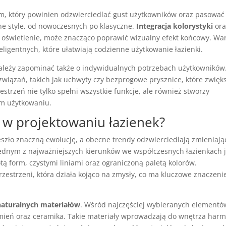
em, który powinien odzwierciedlać gust użytkowników oraz pasować
e style, od nowoczesnych po klasyczne.
Integracja kolorystyki
ora
y oświetlenie, może znacząco poprawić wizualny efekt końcowy. Wa
eligentnych, które ułatwiają codzienne użytkowanie łazienki.
 należy zapominać także o indywidualnych potrzebach użytkowników
iązań, takich jak uchwyty czy bezprogowe prysznice, które zwięk
trzeń nie tylko spełni wszystkie funkcje, ale również stworzy
ym użytkowaniu.
y w projektowaniu łazienek?
eszło znaczną ewolucję, a obecne trendy odzwierciedlają zmieniają
Jednym z najważniejszych kierunków we współczesnych łazienkach j
totą form, czystymi liniami oraz ograniczoną paletą kolorów.
rzestrzeni, która działa kojąco na zmysły, co ma kluczowe znaczeni
naturalnych materiałów
. Wśród najczęściej wybieranych elementó
mień oraz ceramika. Takie materiały wprowadzają do wnętrza har