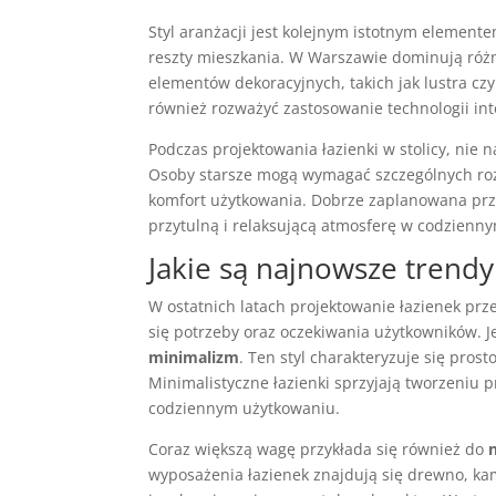
Styl aranżacji jest kolejnym istotnym element
reszty mieszkania. W Warszawie dominują różn
elementów dekoracyjnych, takich jak lustra cz
również rozważyć zastosowanie technologii int
Podczas projektowania łazienki w stolicy, nie
Osoby starsze mogą wymagać szczególnych rozw
komfort użytkowania. Dobrze zaplanowana przes
przytulną i relaksującą atmosferę w codzienn
Jakie są najnowsze trend
W ostatnich latach projektowanie łazienek prz
się potrzeby oraz oczekiwania użytkowników. 
minimalizm
. Ten styl charakteryzuje się pros
Minimalistyczne łazienki sprzyjają tworzeniu p
codziennym użytkowaniu.
Coraz większą wagę przykłada się również do
wyposażenia łazienek znajdują się drewno, ka