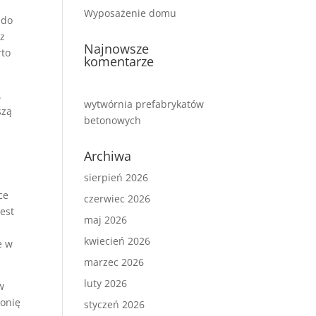
Wyposażenie domu
 do
z
Najnowsze
rto
komentarze
.
wytwórnia prefabrykatów
szą
betonowych
Archiwa
sierpień 2026
ce
czerwiec 2026
est
maj 2026
kwiecień 2026
e w
marzec 2026
luty 2026
w
monię
styczeń 2026