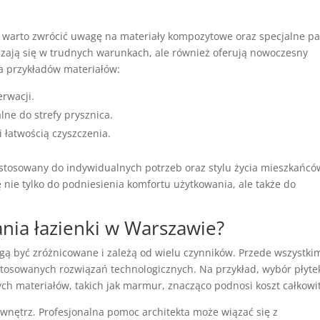
 warto zwrócić uwagę na materiały kompozytowe oraz specjalne p
zają się w trudnych warunkach, ale również oferują nowoczesny
ka przykładów materiałów:
erwacji.
ne do strefy prysznica.
i łatwością czyszczenia.
stosowany do indywidualnych potrzeb oraz stylu życia mieszkańcó
nie tylko do podniesienia komfortu użytkowania, ale także do
ania łazienki w Warszawie?
gą być zróżnicowane i zależą od wielu czynników. Przede wszystki
stosowanych rozwiązań technologicznych. Na przykład, wybór płyte
ych materiałów, takich jak marmur, znacząco podnosi koszt całkowit
wnętrz. Profesjonalna pomoc architekta może wiązać się z