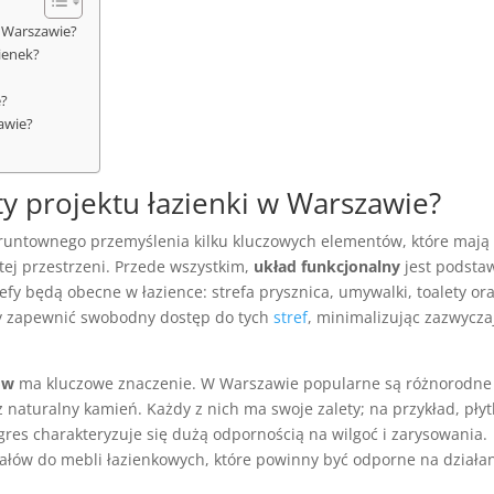
w Warszawie?
ienek?
e?
awie?
y projektu łazienki w Warszawie?
runtownego przemyślenia kilku kluczowych elementów, które mają
tej przestrzeni. Przede wszystkim,
układ funkcjonalny
jest podsta
refy będą obecne w łazience: strefa prysznica, umywalki, toalety ora
 aby zapewnić swobodny dostęp do tych
stref
, minimalizując zazwycza
ów
ma kluczowe znaczenie. W Warszawie popularne są różnorodne
az naturalny kamień. Każdy z nich ma swoje zalety; na przykład, płyt
res charakteryzuje się dużą odpornością na wilgoć i zarysowania.
ałów do mebli łazienkowych, które powinny być odporne na działa