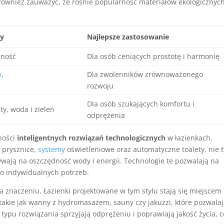
 również zauważyć, że rośnie popularność materiałów ekologicznych
hy
Najlepsze zastosowanie
lność
Dla osób ceniących prostotę i harmonię
y
,
Dla zwolenników zrównoważonego
rozwoju
Dla osób szukających komfortu i
y, woda i zieleń
odprężenia
ności
inteligentnych rozwiązań technologicznych
w łazienkach.
e prysznice,
systemy
oświetleniowe oraz automatyczne toalety, nie t
ywają na oszczędność wody i energii. Technologie te pozwalają na
 do indywidualnych potrzeb.
na znaczeniu. Łazienki projektowane w tym stylu stają się miejscem
 takie jak wanny z hydromasażem, sauny czy jakuzzi, które pozwala
ypu rozwiązania sprzyjają odprężeniu i poprawiają jakość życia, 