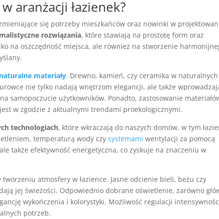
 w aranżacji łazienek?
zmieniające się potrzeby mieszkańców oraz nowinki w projektowan
malistyczne rozwiązania
, które stawiają na prostotę form oraz
ylko na oszczędność miejsca, ale również na stworzenie harmonijne
yślany.
naturalne materiały
. Drewno, kamień, czy ceramika w naturalnych
surowce nie tylko nadają wnętrzom elegancji, ale także wprowadzaj
 na samopoczucie użytkowników. Ponadto, zastosowanie materiałó
jest w zgodzie z aktualnymi trendami proekologicznymi.
ych technologiach
, które wkraczają do naszych domów, w tym łazie
ietleniem, temperaturą wody czy
systemami
wentylacji za pomocą
, ale także efektywność energetyczna, co zyskuje na znaczeniu w
tworzeniu atmosfery w łazience. Jasne odcienie bieli, beżu czy
adają jej świeżości. Odpowiednio dobrane oświetlenie, zarówno głó
gancję wykończenia i kolorystyki. Możliwość regulacji intensywnośc
alnych potrzeb.