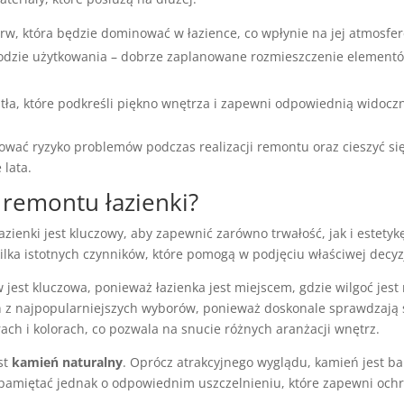
rw, która będzie dominować w łazience, co wpłynie na jej atmosfer
godzie użytkowania – dobrze zaplanowane rozmieszczenie element
tła, które podkreśli piękno wnętrza i zapewni odpowiednią widocz
wać ryzyko problemów podczas realizacji remontu oraz cieszyć si
 lata.
 remontu łazienki?
enki jest kluczowy, aby zapewnić zarówno trwałość, jak i estetyk
lka istotnych czynników, które pomogą w podjęciu właściwej decyzj
 jest kluczowa, ponieważ łazienka jest miejscem, gdzie wilgoć jest
n z najpopularniejszych wyborów, ponieważ doskonale sprawdzają 
ch i kolorach, co pozwala na snucie różnych aranżacji wnętrz.
st
kamień naturalny
. Oprócz atrakcyjnego wyglądu, kamień jest b
 pamiętać jednak o odpowiednim uszczelnieniu, które zapewni och