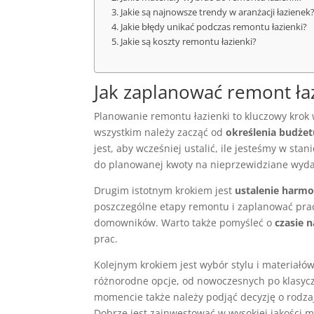
Jakie są najnowsze trendy w aranżacji łazienek
Jakie błędy unikać podczas remontu łazienki?
Jakie są koszty remontu łazienki?
Jak zaplanować remont łaz
Planowanie remontu łazienki to kluczowy krok 
wszystkim należy zacząć od
określenia budże
jest, aby wcześniej ustalić, ile jesteśmy w st
do planowanej kwoty na nieprzewidziane wyda
Drugim istotnym krokiem jest
ustalenie harm
poszczególne etapy remontu i zaplanować prace
domowników. Warto także pomyśleć o
czasie 
prac.
Kolejnym krokiem jest wybór stylu i materiałó
różnorodne opcje, od nowoczesnych po klasycz
momencie także należy podjąć decyzję o rodzaj
Dobrze jest zainwestować w wysokiej jakości ma