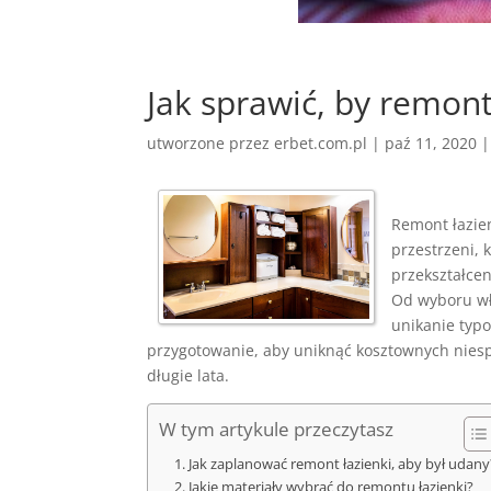
Jak sprawić, by remont
utworzone przez
erbet.com.pl
|
paź 11, 2020
Remont łazien
przestrzeni, 
przekształcen
Od wyboru wł
unikanie ty
przygotowanie, aby uniknąć kosztownych niespo
długie lata.
W tym artykule przeczytasz
Jak zaplanować remont łazienki, aby był udany
Jakie materiały wybrać do remontu łazienki?