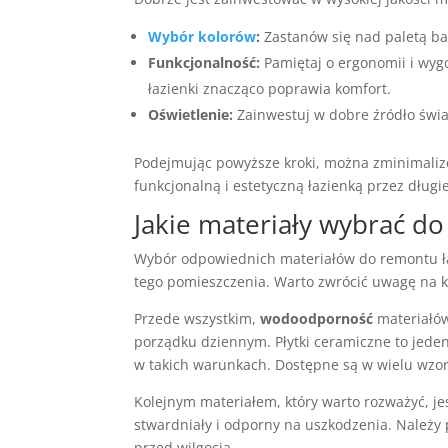
Wybór kolorów
:
Zastanów się nad paletą ba
Funkcjonalność:
Pamiętaj o ergonomii i wy
łazienki znacząco poprawia komfort.
Oświetlenie:
Zainwestuj w dobre źródło świa
Podejmując powyższe kroki, można zminimalizo
funkcjonalną i estetyczną łazienką przez długie
Jakie materiały wybrać do
Wybór odpowiednich materiałów do remontu łazi
tego pomieszczenia. Warto zwrócić uwagę na ki
Przede wszystkim,
wodoodporność
materiałów
porządku dziennym. Płytki ceramiczne to jede
w takich warunkach. Dostępne są w wielu wzora
Kolejnym materiałem, który warto rozważyć, je
stwardniały i odporny na uszkodzenia. Należy
przed wilgocią.