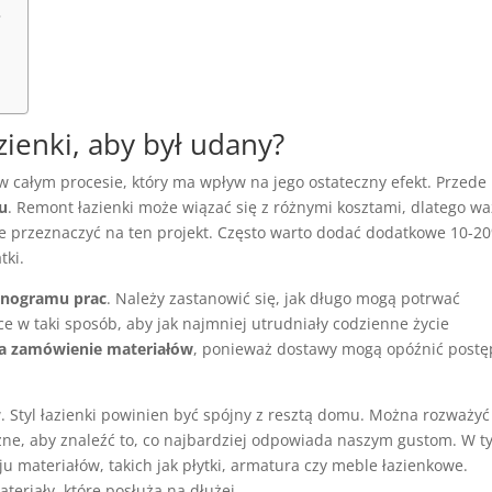
?
ienki, aby był udany?
w całym procesie, który ma wpływ na jego ostateczny efekt. Przede
tu
. Remont łazienki może wiązać się z różnymi kosztami, dlatego w
anie przeznaczyć na ten projekt. Często warto dodać dodatkowe 10-2
tki.
onogramu prac
. Należy zastanowić się, jak długo mogą potrwać
 w taki sposób, aby jak najmniej utrudniały codzienne życie
na zamówienie materiałów
, ponieważ dostawy mogą opóźnić postę
w. Styl łazienki powinien być spójny z resztą domu. Można rozważyć
ne, aby znaleźć to, co najbardziej odpowiada naszym gustom. W 
u materiałów, takich jak płytki, armatura czy meble łazienkowe.
teriały, które posłużą na dłużej.