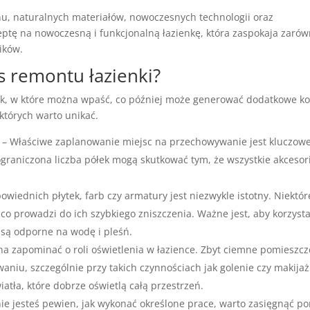
u, naturalnych materiałów, nowoczesnych technologii oraz
eptę na nowoczesną i funkcjonalną łazienkę, która zaspokaja zaró
ików.
s remontu łazienki?
pek, w które można wpaść, co później może generować dodatkowe ko
 których warto unikać.
– Właściwe zaplanowanie miejsc na przechowywanie jest kluczowe
ograniczona liczba półek mogą skutkować tym, że wszystkie akcesor
wiednich płytek, farb czy armatury jest niezwykle istotny. Niektór
co prowadzi do ich szybkiego zniszczenia. Ważne jest, aby korzysta
są odporne na wodę i pleśń.
a zapominać o roli oświetlenia w łazience. Zbyt ciemne pomieszcz
iu, szczególnie przy takich czynnościach jak golenie czy makijaż
tła, które dobrze oświetlą całą przestrzeń.
 nie jesteś pewien, jak wykonać określone prace, warto zasięgnąć p