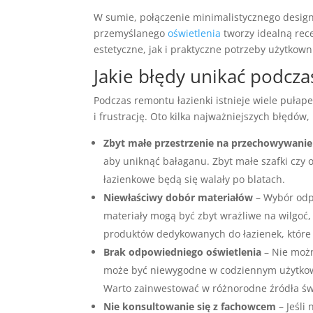
W sumie, połączenie minimalistycznego design
przemyślanego
oświetlenia
tworzy idealną rec
estetyczne, jak i praktyczne potrzeby użytkown
Jakie błędy unikać podcza
Podczas remontu łazienki istnieje wiele puła
i frustrację. Oto kilka najważniejszych błędów,
Zbyt małe przestrzenie na przechowywanie
aby uniknąć bałaganu. Zbyt małe szafki czy 
łazienkowe będą się walały po blatach.
Niewłaściwy dobór materiałów
– Wybór odpo
materiały mogą być zbyt wrażliwe na wilgoć, 
produktów dedykowanych do łazienek, które 
Brak odpowiedniego oświetlenia
– Nie możn
może być niewygodne w codziennym użytkowan
Warto zainwestować w różnorodne źródła świa
Nie konsultowanie się z fachowcem
– Jeśli