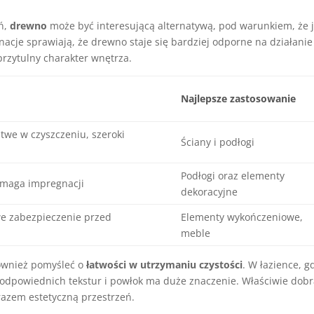
ń,
drewno
może być interesującą alternatywą, pod warunkiem, że j
cje sprawiają, że drewno staje się bardziej odporne na działanie
przytulny charakter wnętrza.
Najlepsze zastosowanie
twe w czyszczeniu, szeroki
Ściany i podłogi
Podłogi oraz elementy
wymaga impregnacji
dekoracyjne
we zabezpieczenie przed
Elementy wykończeniowe,
meble
również pomyśleć o
łatwości w utrzymaniu czystości
. W łazience, g
r odpowiednich tekstur i powłok ma duże znaczenie. Właściwie dob
razem estetyczną przestrzeń.