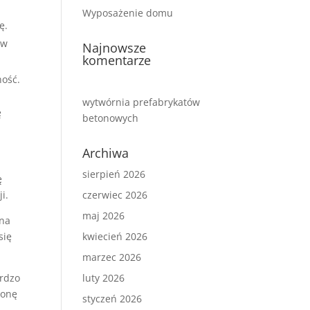
Wyposażenie domu
ę.
ów
Najnowsze
komentarze
ność.
wytwórnia prefabrykatów
ę
betonowych
Archiwa
sierpień 2026
ę
i.
czerwiec 2026
maj 2026
 na
się
kwiecień 2026
marzec 2026
ardzo
luty 2026
ronę
styczeń 2026