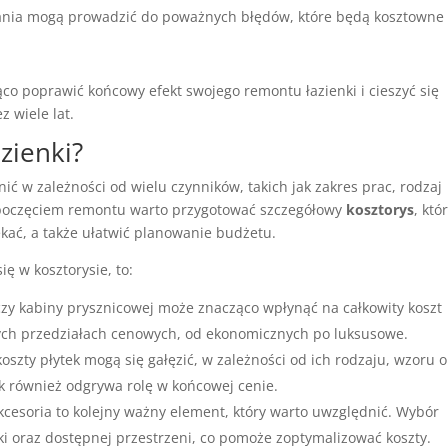
ałania mogą prowadzić do poważnych błędów, które będą kosztowne
co poprawić końcowy efekt swojego remontu łazienki i cieszyć się
z wiele lat.
zienki?
ić w zależności od wielu czynników, takich jak zakres prac, rodzaj
ozpoczęciem remontu warto przygotować szczegółowy
kosztorys
, któ
kać, a także ułatwić planowanie budżetu.
ę w kosztorysie, to:
 czy kabiny prysznicowej może znacząco wpłynąć na całkowity koszt
ch przedziałach cenowych, od ekonomicznych po luksusowe.
koszty płytek mogą się gałęzić, w zależności od ich rodzaju, wzoru 
k również odgrywa rolę w końcowej cenie.
 akcesoria to kolejny ważny element, który warto uwzględnić. Wybór
i oraz dostępnej przestrzeni, co pomoże zoptymalizować koszty.