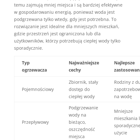
temu zajmują mniej miejsca i są bardziej efektywne
w gospodarowaniu energią, ponieważ woda jest
podgrzewana tylko wtedy, gdy jest potrzebna. To
rozwiązanie jest idealne dla mniejszych mieszkań,
gdzie przestrzeń jest ograniczona lub dla
użytkowników, którzy potrzebują ciepłej wody tylko
sporadycznie.
Typ
Najważniejsze
Najlepsze
ogrzewacza
cechy
zastosowan
Zbiornik, stały
Rodziny z d
Pojemnościowy
dostęp do
zapotrzebo
ciepłej wody
na wodę
Podgrzewanie
Mniejsze
wody na
mieszkania 
Przepływowy
bieżąco,
sporadyczn
oszczędność
użycie
miejsca