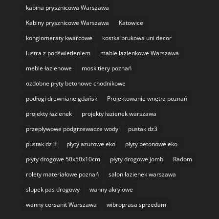
kabina prysznicowa Warszawa
Kabiny prysznicowe Warszawa
Katowice
konglomeraty kwarcowe
kostka brukowa uni decor
lustra z podświetleniem
mable łazienkowe Warszawa
meble łazienowe
moskitiery poznań
ozdobne płyty betonowe chodnikowe
podłogi drewniane gdańsk
Projektowanie wnętrz poznań
projekty łazienek
projekty łazienek warszawa
przepływowe podgrzewacze wody
pustak dz3
pustak dz 3
płyty ażurowe eko
płyty betonowe eko
płyty drogowe 50x50x10cm
płyty drogowe jomb
Radom
rolety materiałowe poznań
salon łazienek warszawa
słupek pas drogowy
wanny akrylowe
wanny cersanit Warszawa
wibroprasa sprzedam