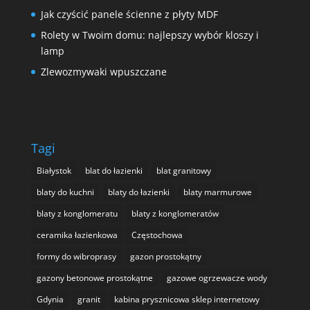
Jak czyścić panele ścienne z płyty MDF
Rolety w Twoim domu: najlepszy wybór kloszy i
lamp
Zlewozmywaki wpuszczane
Tagi
Białystok
blat do łazienki
blat granitowy
blaty do kuchni
blaty do łazienki
blaty marmurowe
blaty z konglomeratu
blaty z konglomeratów
ceramika łazienkowa
Częstochowa
formy do wibroprasy
gazon prostokątny
gazony betonowe prostokątne
gazowe ogrzewacze wody
Gdynia
granit
kabina prysznicowa sklep internetowy