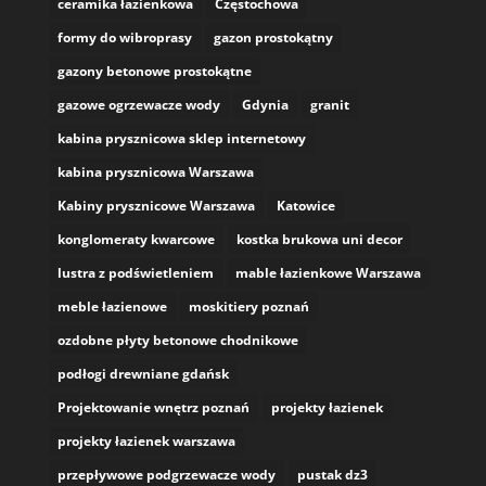
ceramika łazienkowa
Częstochowa
formy do wibroprasy
gazon prostokątny
gazony betonowe prostokątne
gazowe ogrzewacze wody
Gdynia
granit
kabina prysznicowa sklep internetowy
kabina prysznicowa Warszawa
Kabiny prysznicowe Warszawa
Katowice
konglomeraty kwarcowe
kostka brukowa uni decor
lustra z podświetleniem
mable łazienkowe Warszawa
meble łazienowe
moskitiery poznań
ozdobne płyty betonowe chodnikowe
podłogi drewniane gdańsk
Projektowanie wnętrz poznań
projekty łazienek
projekty łazienek warszawa
przepływowe podgrzewacze wody
pustak dz3