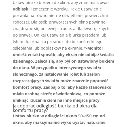
Ustaw biurko bokiem do okna, aby zminimalizować
odblaski
i zmęczenie wzroku. Takie ustawienie
pozwala na równomierne oświetlenie powierzchni
roboczej. Dla osób praworęcznych okno powinno
znajdować się po lewej stronie, a dla leworęcznych
po prawej. Unikaj ustawienia biurka przodem lub
tyłem do okna, co prowadzi do bezpośredniego
oślepiania lub odblasków na ekranie.
r>
Monitor
umieść w taki sposób, aby ekran nie odbijał światła
dziennego. Zaleca się, aby był on ustawiony bokiem
do okna. W przypadku intensywnego światła
słonecznego, zainstalowanie rolet lub zasłon
rozpraszających światło może znacznie poprawić
komfort pracy. Zadbaj o to, aby każde stanowisko
miało osobną strefę oświetleniową, co pomoże
uniknąć rzucania cieni na inne miejsca pracy.
Jak dobrać odległość biurka od okna dla
komfortu pracy?
Ustaw biurko w odległości
około 50–150 cm
od
okna, aby maksymalnie wykorzystać
naturalne