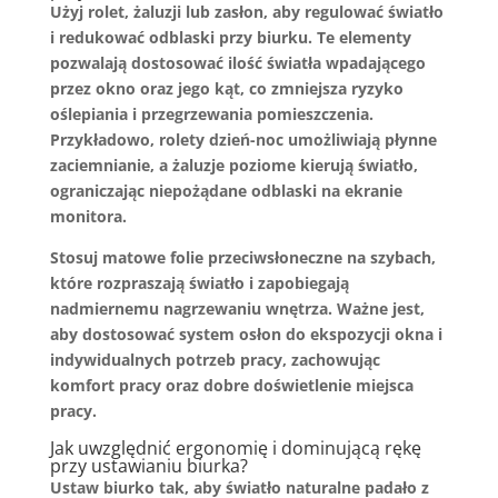
Użyj
rolet
,
żaluzji
lub zasłon, aby regulować światło
i redukować odblaski przy biurku. Te elementy
pozwalają dostosować ilość światła wpadającego
przez okno oraz jego kąt, co zmniejsza ryzyko
oślepiania i przegrzewania pomieszczenia.
Przykładowo, rolety dzień-noc umożliwiają płynne
zaciemnianie, a żaluzje poziome kierują światło,
ograniczając niepożądane odblaski na ekranie
monitora.
Stosuj matowe folie przeciwsłoneczne na szybach,
które rozpraszają światło i zapobiegają
nadmiernemu nagrzewaniu wnętrza. Ważne jest,
aby dostosować system osłon do ekspozycji okna i
indywidualnych potrzeb pracy, zachowując
komfort pracy oraz dobre doświetlenie miejsca
pracy.
Jak uwzględnić
ergonomię i dominującą rękę
przy ustawianiu biurka
?
Ustaw biurko tak, aby światło naturalne padało z