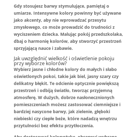
Gdy stosujesz barwy stymulujące, pamiętaj o
umiarze. Intensywne kolory powinny być używane
jako akcenty, aby nie wprowadzać przesytu
zmysłowego, co może prowadzić do trudności z
wyciszeniem dziecka. Malując pokój przedszkolaka,
dbaj o harmonię kolorów, aby stworzyć przestrzeń
sprzyjającą nauce i zabawie.
Jak uwzględnić wielkość i oświetlenie pokoju
przy wyborze kolorów?
Wybierz
jasne
i
chłodne kolory
do małych i słabo
oświetlonych pokoi, takie jak biel, jasny szary czy
delikatny błękit. Te odcienie optycznie powiększą
przestrzeń i odbiją światło, tworząc przyjemną
atmosferę. W dużych, dobrze nasłonecznionych
pomieszczeniach możesz zastosować
ciemniejsze
i
bardziej nasycone barwy
, jak zielenie, głęboki
niebieski czy ciepłe beże, które nadadzą wnętrzu
przytulności bez efektu przytłoczenia.
Aby dostosować kolorystykę, obserwuj wybrane