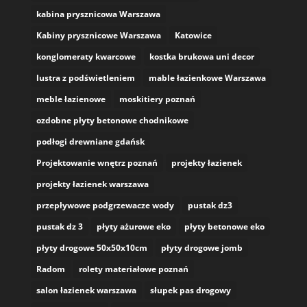
kabina prysznicowa Warszawa
Kabiny prysznicowe Warszawa
Katowice
konglomeraty kwarcowe
kostka brukowa uni decor
lustra z podświetleniem
mable łazienkowe Warszawa
meble łazienowe
moskitiery poznań
ozdobne płyty betonowe chodnikowe
podłogi drewniane gdańsk
Projektowanie wnętrz poznań
projekty łazienek
projekty łazienek warszawa
przepływowe podgrzewacze wody
pustak dz3
pustak dz 3
płyty ażurowe eko
płyty betonowe eko
płyty drogowe 50x50x10cm
płyty drogowe jomb
Radom
rolety materiałowe poznań
salon łazienek warszawa
słupek pas drogowy