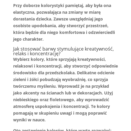
Przy doborze kolorystyki pamiętaj, aby była ona
elastyczna
, pozwalająca na zmiany w miarę
dorastania dziecka. Zawsze uwzględniaj jego
osobiste upodobania, aby stworzyć przestrzeń,
która będzie dla niego komfortowa i odzwierciedli
jego charakter.
Jak stosować barwy stymulujące kreatywność,
relaks i koncentrację?
Wybierz kolory, które sprzyjają
kreatywności
,
relaksowi
i
koncentracji
, aby stworzyć odpowiednie
środowisko dla przedszkolaka. Delikatne odcienie
zieleni
i
żółci
pobudzają wyobraźnię, co sprzyja
twórczemu myśleniu. Wprowadź je na przykład
jako akcenty na ścianach lub w dekoracjach. Użyj
niebieskiego
oraz
fioletowego
, aby wprowadzić
atmosferę uspokojenia i koncentracji. Te kolory
pomagają w skupieniu uwagi i mogą poprawić
wyniki w nauce.
Oto zestawienie kolorów, które warto rozważyć: