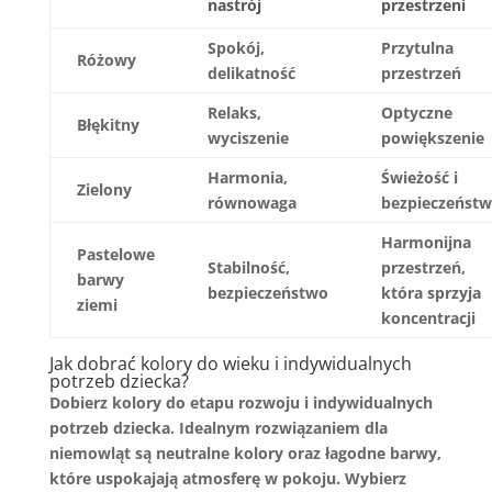
nastrój
przestrzeni
Spokój,
Przytulna
Różowy
delikatność
przestrzeń
Relaks,
Optyczne
Błękitny
wyciszenie
powiększenie
Harmonia,
Świeżość i
Zielony
równowaga
bezpieczeńst
Harmonijna
Pastelowe
Stabilność,
przestrzeń,
barwy
bezpieczeństwo
która sprzyja
ziemi
koncentracji
Jak dobrać kolory do wieku i indywidualnych
potrzeb dziecka?
Dobierz kolory do etapu rozwoju i indywidualnych
potrzeb dziecka. Idealnym rozwiązaniem dla
niemowląt są
neutralne kolory
oraz łagodne barwy,
które uspokajają atmosferę w pokoju. Wybierz