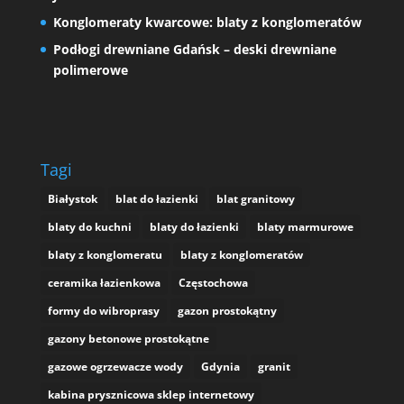
Konglomeraty kwarcowe: blaty z konglomeratów
Podłogi drewniane Gdańsk – deski drewniane
polimerowe
Tagi
Białystok
blat do łazienki
blat granitowy
blaty do kuchni
blaty do łazienki
blaty marmurowe
blaty z konglomeratu
blaty z konglomeratów
ceramika łazienkowa
Częstochowa
formy do wibroprasy
gazon prostokątny
gazony betonowe prostokątne
gazowe ogrzewacze wody
Gdynia
granit
kabina prysznicowa sklep internetowy