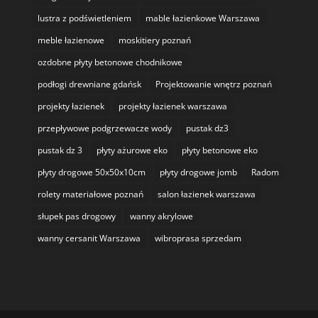
lustra z podświetleniem
mable łazienkowe Warszawa
meble łazienowe
moskitiery poznań
ozdobne płyty betonowe chodnikowe
podłogi drewniane gdańsk
Projektowanie wnętrz poznań
projekty łazienek
projekty łazienek warszawa
przepływowe podgrzewacze wody
pustak dz3
pustak dz 3
płyty ażurowe eko
płyty betonowe eko
płyty drogowe 50x50x10cm
płyty drogowe jomb
Radom
rolety materiałowe poznań
salon łazienek warszawa
słupek pas drogowy
wanny akrylowe
wanny cersanit Warszawa
wibroprasa sprzedam