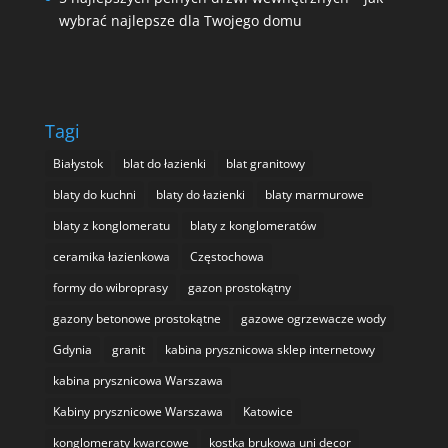
wybrać najlepsze dla Twojego domu
Tagi
Białystok
blat do łazienki
blat granitowy
blaty do kuchni
blaty do łazienki
blaty marmurowe
blaty z konglomeratu
blaty z konglomeratów
ceramika łazienkowa
Częstochowa
formy do wibroprasy
gazon prostokątny
gazony betonowe prostokątne
gazowe ogrzewacze wody
Gdynia
granit
kabina prysznicowa sklep internetowy
kabina prysznicowa Warszawa
Kabiny prysznicowe Warszawa
Katowice
konglomeraty kwarcowe
kostka brukowa uni decor