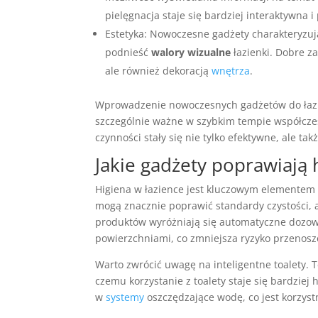
pielęgnacja staje się bardziej interaktywna 
Estetyka: Nowoczesne gadżety charakteryzuj
podnieść
walory wizualne
łazienki. Dobre z
ale również dekoracją
wnętrza
.
Wprowadzenie nowoczesnych gadżetów do łazien
szczególnie ważne w szybkim tempie współczes
czynności stały się nie tylko efektywne, ale ta
Jakie gadżety poprawiają 
Higiena w łazience jest kluczowym elementem
mogą znacznie poprawić standardy czystości, 
produktów wyróżniają się automatyczne dozown
powierzchniami, co zmniejsza ryzyko przenosze
Warto zwrócić uwagę na inteligentne toalety. 
czemu korzystanie z toalety staje się bardzie
w
systemy
oszczędzające wodę, co jest korzys