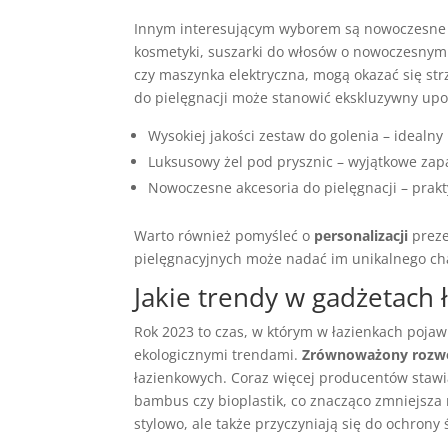
Innym interesującym wyborem są nowoczesn
kosmetyki, suszarki do włosów o nowoczesnym d
czy maszynka elektryczna, mogą okazać się str
do pielęgnacji może stanowić ekskluzywny up
Wysokiej jakości zestaw do golenia – idealny
Luksusowy żel pod prysznic – wyjątkowe zapa
Nowoczesne akcesoria do pielęgnacji – prakt
Warto również pomyśleć o
personalizacji
preze
pielęgnacyjnych może nadać im unikalnego char
Jakie trendy w gadżetach
Rok 2023 to czas, w którym w łazienkach pojaw
ekologicznymi trendami.
Zrównoważony rozw
łazienkowych. Coraz więcej producentów staw
bambus czy bioplastik, co znacząco zmniejsza 
stylowo, ale także przyczyniają się do ochrony