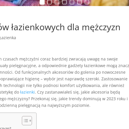
tów łazienkowych dla mężczyzn
Łazienka
ch czasach mężczyźni coraz bardziej zwracają uwagę na swoje
tuały pielęgnacyjne, a odpowiednie gadżety łazienkowe mogą znac
zynności. Od funkcjonalnych akcesoriów do golenia po nowoczesne
poprawiające higienę – wybór jest naprawdę szeroki. Zastosowanie
 technologii nie tylko podnosi komfort użytkowania, ale również
stetykę do
łazienki
. Czy zastanawiałeś się, jakie akcesoria będą
kiego mężczyzny? Przekonaj się, jakie trendy dominują w 2023 roku i
 codzienną pielęgnacją na najwyższym poziomie.
żczyzn?