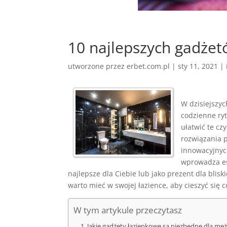
10 najlepszych gadże
utworzone przez
erbet.com.pl
|
sty 11, 2021
|
W dzisiejszy
codzienne ry
ułatwić te c
rozwiązania 
innowacyjnych
wprowadza e
najlepsze dla Ciebie lub jako prezent dla blis
warto mieć w swojej łazience, aby cieszyć się
W tym artykule przeczytasz
Jakie gadżety łazienkowe są niezbędne dla mę