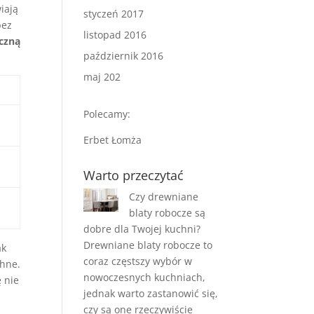
iają
styczeń 2017
bez
listopad 2016
czną
październik 2016
maj 202
Polecamy:
Erbet Łomża
Warto przeczytać
Czy drewniane
blaty robocze są
dobre dla Twojej kuchni?
Drewniane blaty robocze to
ak
coraz częstszy wybór w
chne.
nowoczesnych kuchniach,
ę nie
jednak warto zastanowić się,
czy są one rzeczywiście