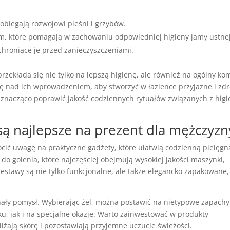
pobiegają rozwojowi pleśni i grzybów.
m, które pomagają w zachowaniu odpowiedniej higieny jamy ustnej
 chroniące je przed zanieczyszczeniami.
zekłada się nie tylko na lepszą higienę, ale również na ogólny ko
ę nad ich wprowadzeniem, aby stworzyć w łazience przyjazne i zd
znacząco poprawić jakość codziennych rytuałów związanych z higi
są najlepsze na prezent dla mężczyzn
ócić uwagę na praktyczne gadżety, które ułatwią codzienną pielęgn
do golenia, które najczęściej obejmują wysokiej jakości maszynki,
zestawy są nie tylko funkcjonalne, ale także elegancko zapakowane,
nały pomysł. Wybierając żel, można postawić na nietypowe zapachy
u, jak i na specjalne okazje. Warto zainwestować w produkty
ilżają skórę i pozostawiają przyjemne uczucie świeżości.