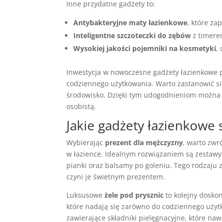
Inne przydatne gadżety to:
Antybakteryjne maty łazienkowe
, które za
Inteligentne szczoteczki do zębów
z timere
Wysokiej jakości pojemniki na kosmetyki
,
Inwestycja w nowoczesne gadżety łazienkowe pr
codziennego użytkowania. Warto zastanowić si
środowisko. Dzięki tym udogodnieniom można 
osobistą.
Jakie gadżety łazienkowe 
Wybierając
prezent dla mężczyzny
, warto zwr
w łazience. Idealnym rozwiązaniem są zestawy 
pianki oraz balsamy po goleniu. Tego rodzaju 
czyni je świetnym prezentem.
Luksusowe
żele pod prysznic
to kolejny dosko
które nadają się zarówno do codziennego użytk
zawierające składniki pielęgnacyjne, które naw