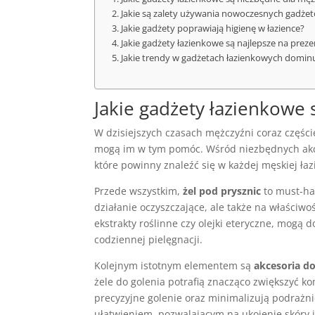
Jakie są zalety używania nowoczesnych gadże
Jakie gadżety poprawiają higienę w łazience?
Jakie gadżety łazienkowe są najlepsze na prez
Jakie trendy w gadżetach łazienkowych domin
Jakie gadżety łazienkowe
W dzisiejszych czasach mężczyźni coraz części
mogą im w tym pomóc. Wśród niezbędnych akce
które powinny znaleźć się w każdej męskiej łaz
Przede wszystkim,
żel pod prysznic
to must-hav
działanie oczyszczające, ale także na właściwoś
ekstrakty roślinne czy olejki eteryczne, mogą 
codziennej pielęgnacji.
Kolejnym istotnym elementem są
akcesoria do
żele do golenia potrafią znacząco zwiększyć k
precyzyjne golenie oraz minimalizują podrażn
ułatwieniem, pozwalającym na ukojenie skóry i