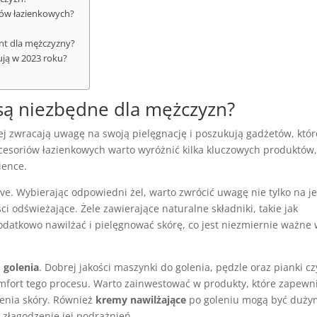
tów łazienkowych?
ent dla mężczyzny?
ują w 2023 roku?
 są niezbędne dla mężczyzn?
ej zwracają uwagę na swoją pielęgnację i poszukują gadżetów, któr
soriów łazienkowych warto wyróżnić kilka kluczowych produktów
ience.
e. Wybierając odpowiedni żel, warto zwrócić uwagę nie tylko na j
ci odświeżające. Żele zawierające naturalne składniki, takie jak
dodatkowo nawilżać i pielęgnować skórę, co jest niezmiernie ważne
 golenia
. Dobrej jakości maszynki do golenia, pędzle oraz pianki cz
omfort tego procesu. Warto zainwestować w produkty, które zapewn
ienia skóry. Również
kremy nawilżające
po goleniu mogą być duży
 złagodzenie jej podrażnień.