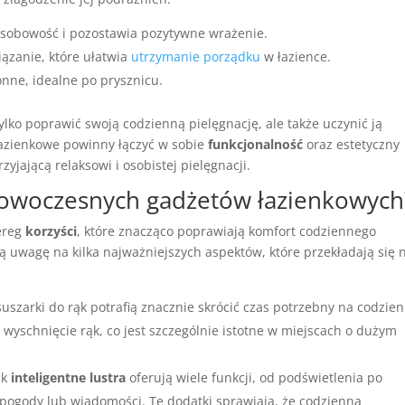
osobowość i pozostawia pozytywne wrażenie.
ązanie, które ułatwia
utrzymanie porządku
w łazience.
onne, idealne po prysznicu.
ylko poprawić swoją codzienną pielęgnację, ale także uczynić ją
 łazienkowe powinny łączyć w sobie
funkcjonalność
oraz estetyczny
yjającą relaksowi i osobistej pielęgnacji.
 nowoczesnych gadżetów łazienkowych
ereg
korzyści
, które znacząco poprawiają komfort codziennego
ną uwagę na kilka najważniejszych aspektów, które przekładają się 
uszarki do rąk potrafią znacznie skrócić czas potrzebny na codzie
a wyschnięcie rąk, co jest szczególnie istotne w miejscach o dużym
ak
inteligentne lustra
oferują wiele funkcji, od podświetlenia po
 pogody lub wiadomości. Te dodatki sprawiają, że codzienna