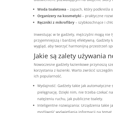
Woda toaletowa
– zapach, który podkreśla 
Organizery na kosmetyki
– praktyczne rozwi
Ręczniki z mikrofibry
– szybkoschnące i chł
Inwestując w te gadżety, mężczyźni mogą nie t
przyjemniejszą i bardziej efektywną. Gadżety
wygląd, aby tworzyć harmonijną przestrzeń sprz
Jakie są zalety używania
Nowoczesne gadżety łazienkowe przynoszą sz
korzystania z łazienki. Warto zwrócić szczegól
ich popularność.
Wydajność: Gadżety takie jak automatyczne s
pielęgnację. Dzięki nim, nie trzeba czekać n
natężeniu ruchu, jak publiczne toalety.
Inteligentne rozwiązania: Urządzenia takie j
możliwość wyświetlania informacji na temat