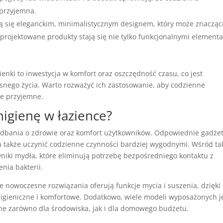
i przyjemna.
ą się eleganckim, minimalistycznym designem, który może znacząc
aprojektowane produkty stają się nie tylko funkcjonalnymi element
ki to inwestycja w komfort oraz oszczędność czasu, co jest
nego życia. Warto rozważyć ich zastosowanie, aby codzienne
kże przyjemne.
higienę w łazience?
 dbania o zdrowie oraz komfort użytkowników. Odpowiednie gadże
a także uczynić codzienne czynności bardziej wygodnymi. Wśród ta
iki mydła, które eliminują potrzebę bezpośredniego kontaktu z
nia bakterii.
Te nowoczesne rozwiązania oferują funkcje mycia i suszenia, dzięki
j higieniczne i komfortowe. Dodatkowo, wiele modeli wyposażonych j
tne zarówno dla środowiska, jak i dla domowego budżetu.