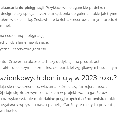
e
akcesoria do pielęgnacji
. Przykładowo, eleganckie pudełko na
esignie czy specjalistyczne urządzenia do golenia, takie jak trym
załem w dziesiątkę. Zestawienie takich akcesoriów z innymi produk
ominek.
 na codzienną pielęgnację.
chy i działanie nawilżające.
yczne i estetyczne gadżety.
ntu. Grawer na akcesoriach czy dedykacja na produktach
akteru, co czyni prezent jeszcze bardziej wyjątkowym i osobistym
 łazienkowych dominują w 2023 roku?
iają się nowoczesne rozwiązania, które łączą funkcjonalność z
ój
staje się kluczowym kierunkiem w projektowaniu gadżetów
ia na wykorzystanie
materiałów przyjaznych dla środowiska
, takic
negatywny wpływ na naszą planetę. Gadżety te nie tylko prezentują
 środowiska.