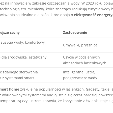
eż na innowacje w zakresie oszczędzania wody. W 2023 roku pojaw
z technologią strumieniową, które znacząco redukują zużycie wody 
wiązania są idealne dla osób, które dbają o
efektywność energety
ejsze cechy
Zastosowanie
 zużycia wody, komfortowy
Umywalki, prysznice
 dla środowiska, estetyczny
Użycie w codziennych
akcesoriach łazienkowych
ć zdalnego sterowania,
Inteligentne lustra,
ja z systemami smart
podgrzewacze wody
smart home
zyskuje na popularności w łazienkach. Gadżety, takie j
z wbudowanymi systemami audio, stają się coraz bardziej powsze
mperaturą czy lustrem sprawia, że korzystanie z łazienki staje si