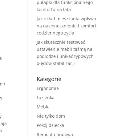
pułapki dla funkcjonalnego
komfortu na lata
Jak układ mieszkania wpływa
na nasłonecznienie i komfort
codziennego życia
Jak skutecznie testować
ustawienie mebli taśmą na
podłodze i unikać typowych
e
błędów stabilizacji
,
Kategorie
ego
Ergonomia
Łazienka
 w
Meble
Nie tylko dom
y
iają
Pokój dziecka
m
Remont i budowa