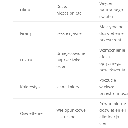
Więcej
Duże,
Okna
naturalnego
niezasłonięte
światła
Maksymalne
Firany
Lekkie i jasne
doświetlenie
przestrzeni
Wzmocnienie
Umiejscowione
efektu
Lustra
naprzeciwko
optycznego
okien
powiększenia
Poczucie
Kolorystyka
Jasne kolory
większej
przestronności
Równomierne
Wielopunktowe
doświetlenie i
Oświetlenie
i sztuczne
eliminacja
cieni