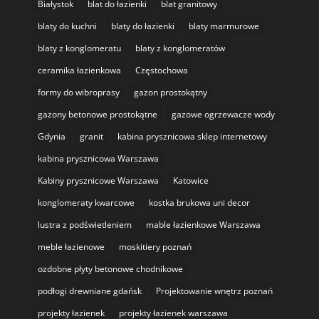
Białystok
blat do łazienki
blat granitowy
blaty do kuchni
blaty do łazienki
blaty marmurowe
blaty z konglomeratu
blaty z konglomeratów
ceramika łazienkowa
Częstochowa
formy do wibroprasy
gazon prostokątny
gazony betonowe prostokątne
gazowe ogrzewacze wody
Gdynia
granit
kabina prysznicowa sklep internetowy
kabina prysznicowa Warszawa
Kabiny prysznicowe Warszawa
Katowice
konglomeraty kwarcowe
kostka brukowa uni decor
lustra z podświetleniem
mable łazienkowe Warszawa
meble łazienowe
moskitiery poznań
ozdobne płyty betonowe chodnikowe
podłogi drewniane gdańsk
Projektowanie wnętrz poznań
projekty łazienek
projekty łazienek warszawa