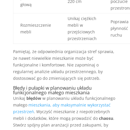
220 cm
poczucie
głową
przestron
Unikaj ciężkich
Poprawia
Rozmieszczenie
mebli w
płynność
mebli
przejściowych
ruchu
przestrzeniach
Pamiętaj, że odpowiednia organizacja stref sprawia,
że nawet niewielkie mieszkanie może być
funkcjonalne i komfortowe. Nie zapominaj o
regularnej analizie układu przestrzennego, by
dostosować go do zmieniających się potrzeb.
Błędy i pułapki w planowaniu układu
funkcjonalnego małego mieszkania
Unikaj
błędów
w planowaniu układu funkcjonalnego
małego
mieszkania, aby maksymalnie wykorzystać
przestrzeń
. Wyczyść mieszkanie z niepotrzebnych
mebli i dodatków, które mogą prowadzić do
chaosu
.
Stwórz spójny plan aranżacji przed zakupami, by