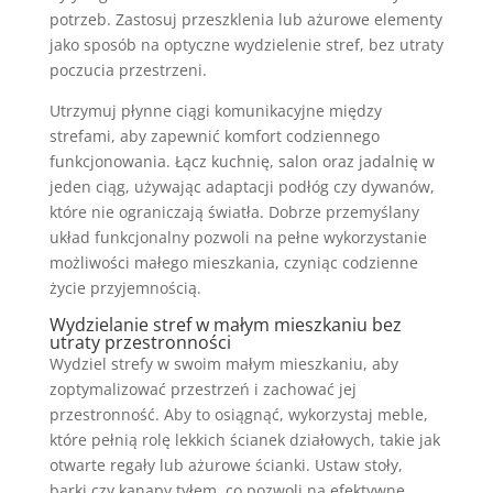
potrzeb. Zastosuj przeszklenia lub ażurowe elementy
jako sposób na optyczne wydzielenie stref, bez utraty
poczucia przestrzeni.
Utrzymuj płynne ciągi komunikacyjne między
strefami, aby zapewnić komfort codziennego
funkcjonowania. Łącz kuchnię, salon oraz jadalnię w
jeden ciąg, używając adaptacji podłóg czy dywanów,
które nie ograniczają światła. Dobrze przemyślany
układ funkcjonalny pozwoli na pełne wykorzystanie
możliwości małego mieszkania, czyniąc codzienne
życie przyjemnością.
Wydzielanie stref w małym mieszkaniu bez
utraty przestronności
Wydziel strefy w swoim małym mieszkaniu, aby
zoptymalizować przestrzeń i zachować jej
przestronność. Aby to osiągnąć, wykorzystaj meble,
które pełnią rolę lekkich ścianek działowych, takie jak
otwarte regały lub ażurowe ścianki. Ustaw stoły,
barki czy kanapy tyłem, co pozwoli na efektywne