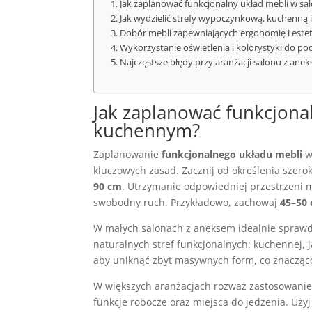
Jak zaplanować funkcjonalny układ mebli w s
Jak wydzielić strefy wypoczynkową, kuchenną i
Dobór mebli zapewniających ergonomię i este
Wykorzystanie oświetlenia i kolorystyki do pod
Najczęstsze błędy przy aranżacji salonu z aneks
Jak zaplanować funkcjon
kuchennym?
Zaplanowanie
funkcjonalnego układu mebli
kluczowych zasad. Zacznij od określenia szer
90 cm
. Utrzymanie odpowiedniej przestrzeni 
swobodny ruch. Przykładowo, zachowaj
45–50
W małych salonach z aneksem idealnie sprawdzi 
naturalnych stref funkcjonalnych: kuchennej, 
aby uniknąć zbyt masywnych form, co znacząc
W większych aranżacjach rozważ zastosowanie 
funkcje robocze oraz miejsca do jedzenia. Użyj