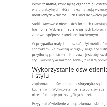
Wybierz
meble
, które łączą ergonomię i este
wielofunkcyjnych, które maksymalizują wykorzy
modułowych – dostosuj ich układ do swoich po
Stoliki kawowe o niewielkich formach ułatwiaj
harmonię. Wybieraj meble w jasnych kolorach o
zapewni spójność z aneksem kuchennym.
W przypadku małych mieszkań użyj mebli z funk
schowkami. Zainwestuj w regały sięgające sufi
przytłoczą przestrzeni. Kluczowe jest, aby ka
styl i kolorystyka harmonizowały z resztą pomi
Wykorzystanie oświetlenia
i stylu
Zaplanowane oświetlenie i
kolorystyka
są kluc
kuchennym. Wykorzystaj różne źródła światła, 
określić funkcje poszczególnych stref.
Przygotuj oświetlenie wielopoziomowe składają