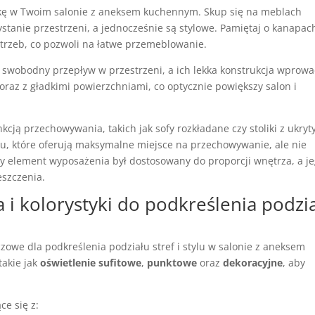
tykę w Twoim salonie z aneksem kuchennym. Skup się na meblach
stanie przestrzeni, a jednocześnie są stylowe. Pamiętaj o kanapac
trzeb, co pozwoli na łatwe przemeblowanie.
ą swobodny przepływ w przestrzeni, a ich lekka konstrukcja wprow
raz z gładkimi powierzchniami, co optycznie powiększy salon i
cją przechowywania, takich jak sofy rozkładane czy stoliki z ukryt
tu, które oferują maksymalne miejsce na przechowywanie, ale nie
żdy element wyposażenia był dostosowany do proporcji wnętrza, a j
eszczenia.
 i kolorystyki do podkreślenia podzi
zowe dla podkreślenia podziału stref i stylu w salonie z aneksem
takie jak
oświetlenie sufitowe
,
punktowe
oraz
dekoracyjne
, aby
ce się z: