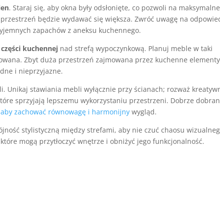
ien
. Staraj się, aby okna były odsłonięte, co pozwoli na maksymaln
że przestrzeń będzie wydawać się większa. Zwróć uwagę na odpowie
rzyjemnych zapachów z aneksu kuchennego.
 części kuchennej
nad strefą wypoczynkową. Planuj meble w taki
niowana. Zbyt duża przestrzeń zajmowana przez kuchenne element
dne i nieprzyjazne.
i. Unikaj stawiania mebli wyłącznie przy ścianach; rozważ kreatyw
które sprzyjają lepszemu wykorzystaniu przestrzeni. Dobrze dobra
 aby zachować równowagę i harmonijny
wygląd.
ójność stylistyczną między strefami, aby nie czuć chaosu wizualneg
tóre mogą przytłoczyć wnętrze i obniżyć jego funkcjonalność.