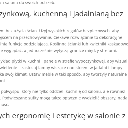
lan salonu do swoich potrzeb.
czynkową, kuchenną i jadalnianą bez
ym bez użycia ścian. Użyj wysokich regałów bezplecowych, aby
iejscem na przechowywanie. Ciekawe rozwiązanie to dekoracyjne
ełnią funkcję oddzielającą. Roślinne ścianki lub kwietniki kaskadow
e wyglądać, a jednocześnie wytyczą granice między strefami.
ykład płytki w kuchni i panele w strefie wypoczynkowej, aby wizual
wietlenie – zastosuj lampy wiszące nad stołem w jadalni i lampy
yska swój klimat. Ustaw meble w taki sposób, aby tworzyły naturalne
hni.
ółwyspu, który nie tylko oddzieli kuchnię od salonu, ale również
. Podwieszane sufity mogą także optycznie wydzielić obszary, nada
ność.
ch ergonomię i estetykę w salonie z