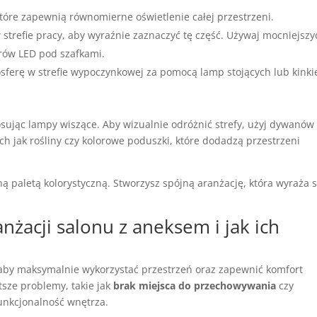
 które zapewnią równomierne oświetlenie całej przestrzeni.
strefie pracy, aby wyraźnie zaznaczyć tę część. Używaj mocniejszy
orów LED pod szafkami.
osferę w strefie wypoczynkowej za pomocą lamp stojących lub kink
osując lampy wiszące. Aby wizualnie odróżnić strefy, użyj dywanów
kich jak rośliny czy kolorowe poduszki, które dodadzą przestrzeni
ą paletą kolorystyczną. Stworzysz spójną aranżację, która wyraża st
nżacji salonu z aneksem i jak ich
aby maksymalnie wykorzystać przestrzeń oraz zapewnić komfort
tsze problemy, takie jak
brak miejsca do przechowywania
czy
unkcjonalność wnętrza.