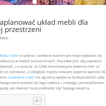
zaplanować układ mebli dla
j przestrzeni
Meble
kładu mebli
w salonie z aneksem kuchennym może wydawać się
właszcza w małych przestrzeniach. Kluczowe jest, aby zapewnić
ktywność, co oznacza, że szlaki komunikacyjne powinny mieć co
90 cm szerokości, a odległość między meblami powinna wynosić 45
dnie
ustawienie mebli
ma ogromny wpływ na funkcjonalność całej
dlatego warto podejść do tego zadania z rozwagą i przemyśleniem.
godę, ale również może podkreślić styl Twojego wnętrza.