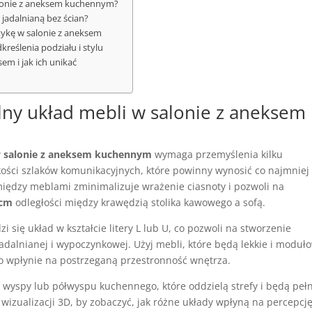
alonie z aneksem kuchennym?
 jadalnianą bez ścian?
tykę w salonie z aneksem
kreślenia podziału i stylu
em i jak ich unikać
alny
układ mebli w salonie
z aneksem
w
salonie z aneksem kuchennym
wymaga przemyślenia kilku
okości szlaków komunikacyjnych, które powinny wynosić co najmnie
między meblami zminimalizuje wrażenie ciasnoty i pozwoli na
 cm
odległości między krawędzią stolika kawowego a sofą.
się układ w kształcie litery L lub U, co pozwoli na stworzenie
jadalnianej i wypoczynkowej. Użyj mebli, które będą lekkie i moduł
o wpłynie na postrzeganą przestronność wnętrza.
wyspy lub półwyspu kuchennego, które oddzielą strefy i będą pełn
 wizualizacji 3D, by zobaczyć, jak różne układy wpłyną na percepcj