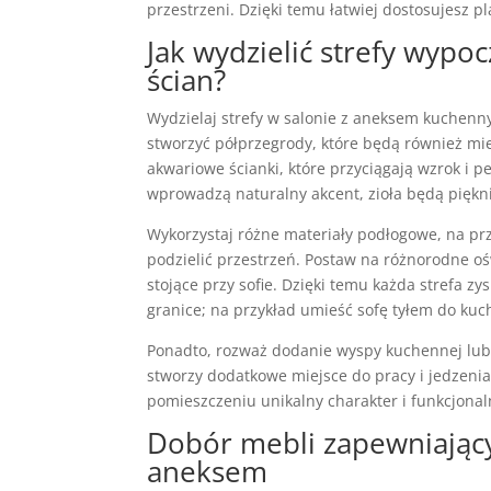
przestrzeni. Dzięki temu łatwiej dostosujesz p
Jak wydzielić strefy wypo
ścian?
Wydzielaj strefy w salonie z aneksem kuchenn
stworzyć półprzegrody, które będą również m
akwariowe ścianki, które przyciągają wzrok i p
wprowadzą naturalny akcent, zioła będą piękni
Wykorzystaj różne materiały podłogowe, na prz
podzielić przestrzeń. Postaw na różnorodne oś
stojące przy sofie. Dzięki temu każda strefa z
granice; na przykład umieść sofę tyłem do kuc
Ponadto, rozważ dodanie wyspy kuchennej lub p
stworzy dodatkowe miejsce do pracy i jedzenia
pomieszczeniu unikalny charakter i funkcjonal
Dobór mebli zapewniający
aneksem