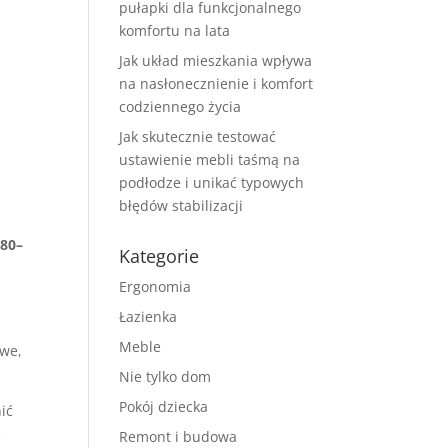
pułapki dla funkcjonalnego
komfortu na lata
Jak układ mieszkania wpływa
na nasłonecznienie i komfort
codziennego życia
Jak skutecznie testować
ustawienie mebli taśmą na
podłodze i unikać typowych
błędów stabilizacji
j
80–
Kategorie
Ergonomia
Łazienka
Meble
owe,
Nie tylko dom
Pokój dziecka
ić
ę
Remont i budowa