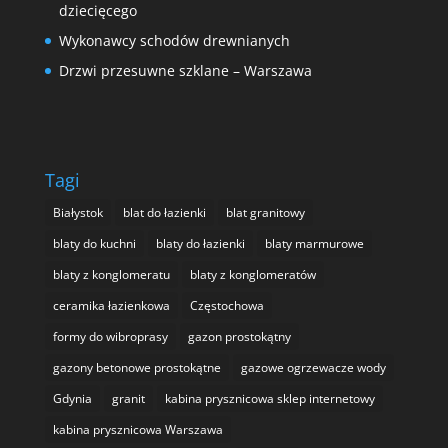
dziecięcego
Wykonawcy schodów drewnianych
Drzwi przesuwne szklane – Warszawa
Tagi
Białystok
blat do łazienki
blat granitowy
blaty do kuchni
blaty do łazienki
blaty marmurowe
blaty z konglomeratu
blaty z konglomeratów
ceramika łazienkowa
Częstochowa
formy do wibroprasy
gazon prostokątny
gazony betonowe prostokątne
gazowe ogrzewacze wody
Gdynia
granit
kabina prysznicowa sklep internetowy
kabina prysznicowa Warszawa