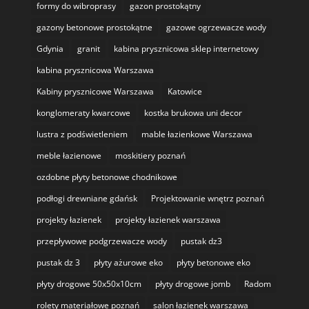
formy do wibroprasy
gazon prostokątny
gazony betonowe prostokątne
gazowe ogrzewacze wody
Gdynia
granit
kabina prysznicowa sklep internetowy
kabina prysznicowa Warszawa
Kabiny prysznicowe Warszawa
Katowice
konglomeraty kwarcowe
kostka brukowa uni decor
lustra z podświetleniem
mable łazienkowe Warszawa
meble łazienowe
moskitiery poznań
ozdobne płyty betonowe chodnikowe
podłogi drewniane gdańsk
Projektowanie wnętrz poznań
projekty łazienek
projekty łazienek warszawa
przepływowe podgrzewacze wody
pustak dz3
pustak dz 3
płyty ażurowe eko
płyty betonowe eko
płyty drogowe 50x50x10cm
płyty drogowe jomb
Radom
rolety materiałowe poznań
salon łazienek warszawa