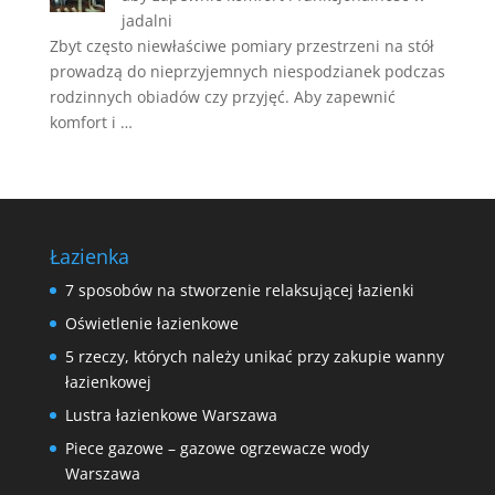
jadalni
Zbyt często niewłaściwe pomiary przestrzeni na stół
prowadzą do nieprzyjemnych niespodzianek podczas
rodzinnych obiadów czy przyjęć. Aby zapewnić
komfort i …
Łazienka
7 sposobów na stworzenie relaksującej łazienki
Oświetlenie łazienkowe
5 rzeczy, których należy unikać przy zakupie wanny
łazienkowej
Lustra łazienkowe Warszawa
Piece gazowe – gazowe ogrzewacze wody
Warszawa