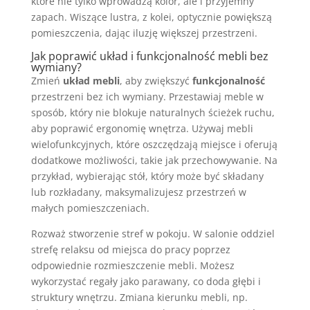
które nie tylko wprowadzą kolor, ale i przyjemny
zapach. Wiszące lustra, z kolei, optycznie powiększą
pomieszczenia, dając iluzję większej przestrzeni.
Jak poprawić układ i funkcjonalność mebli bez
wymiany?
Zmień
układ mebli
, aby zwiększyć
funkcjonalność
przestrzeni bez ich wymiany. Przestawiaj meble w
sposób, który nie blokuje naturalnych ścieżek ruchu,
aby poprawić ergonomię wnętrza. Używaj mebli
wielofunkcyjnych, które oszczędzają miejsce i oferują
dodatkowe możliwości, takie jak przechowywanie. Na
przykład, wybierając stół, który może być składany
lub rozkładany, maksymalizujesz przestrzeń w
małych pomieszczeniach.
Rozważ stworzenie stref w pokoju. W salonie oddziel
strefę relaksu od miejsca do pracy poprzez
odpowiednie rozmieszczenie mebli. Możesz
wykorzystać regały jako parawany, co doda głębi i
struktury wnętrzu. Zmiana kierunku mebli, np.