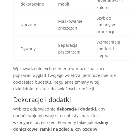
przytulności i
dekoracyjne
mebli
koloru
Szybkie
Maskowanie
Narzuty
zmiany w
zniszczeń
aranżacji
Wzmacniają
Separacja
Dywany
komfort i
przestrzeni
ciepło
Wprowadzenie tych elementów może znacząco
poprawić wygląd Twojego wnętrza, jednocześnie nie
obciążając budżetu. Regularne zmiany w tej
dziedzinie to klucz do świeżości aranżacji.
Dekoracje i dodatki
Wybierz odpowiednie
dekoracje
i
dodatki
, aby
nadać swojemu wnętrzu osobisty charakter i
wzbogacić przestrzeń. Elementy takie jak
rośliny
doniczkowe
,
ramki na zdjęcia
, czy
ozdoby