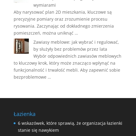
wymiarami
Aby narysować plan 2D mieszkania, kluczowe są
precyzyjne pomiary oraz zrozumienie procesu
rysowania. Zaczynając od dokładnego zmierzenia
pomieszczeń, można uniknąć …
Zawiasy meblowe: jak wybrać i regulować,
by służyły bez problemów przez lata
Wybór odpowiednich zawiasów meblowych
to kluczowy krok, który może znacząco wpłynąć na
funkcjonalność i trwałość mebli. Aby zapewnić sobie
bezproblemowe …
Łazienka
6 wskazówek, które sprawią, że organizacja łazienki
stanie się nawykiem