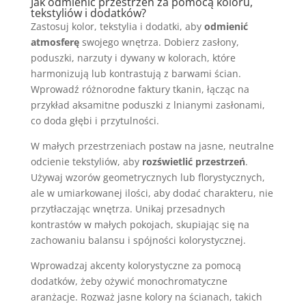
Jak odmienić przestrzeń za pomocą koloru,
tekstyliów i dodatków?
Zastosuj kolor, tekstylia i dodatki, aby
odmienić
atmosferę
swojego wnętrza. Dobierz zasłony,
poduszki, narzuty i dywany w kolorach, które
harmonizują lub kontrastują z barwami ścian.
Wprowadź różnorodne faktury tkanin, łącząc na
przykład aksamitne poduszki z lnianymi zasłonami,
co doda głębi i przytulności.
W małych przestrzeniach postaw na jasne, neutralne
odcienie tekstyliów, aby
rozświetlić przestrzeń
.
Używaj wzorów geometrycznych lub florystycznych,
ale w umiarkowanej ilości, aby dodać charakteru, nie
przytłaczając wnętrza. Unikaj przesadnych
kontrastów w małych pokojach, skupiając się na
zachowaniu balansu i spójności kolorystycznej.
Wprowadzaj akcenty kolorystyczne za pomocą
dodatków, żeby ożywić monochromatyczne
aranżacje. Rozważ jasne kolory na ścianach, takich