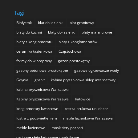
Tagi
Białystok
blat do łazienki
blat granitowy
blaty do kuchni
blaty do łazienki
blaty marmurowe
blaty z konglomeratu
blaty z konglomeratów
ceramika łazienkowa
Częstochowa
formy do wibroprasy
gazon prostokątny
gazony betonowe prostokątne
gazowe ogrzewacze wody
Gdynia
granit
kabina prysznicowa sklep internetowy
kabina prysznicowa Warszawa
Kabiny prysznicowe Warszawa
Katowice
konglomeraty kwarcowe
kostka brukowa uni decor
lustra z podświetleniem
mable łazienkowe Warszawa
meble łazienowe
moskitiery poznań
ozdobne płyty betonowe chodnikowe