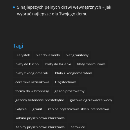
5 najlepszych pełnych drzwi wewnętrznych – jak
wybrać najlepsze dla Twojego domu
Tagi
Białystok
blat do łazienki
blat granitowy
blaty do kuchni
blaty do łazienki
blaty marmurowe
blaty z konglomeratu
blaty z konglomeratów
ceramika łazienkowa
Częstochowa
formy do wibroprasy
gazon prostokątny
gazony betonowe prostokątne
gazowe ogrzewacze wody
Gdynia
granit
kabina prysznicowa sklep internetowy
kabina prysznicowa Warszawa
Kabiny prysznicowe Warszawa
Katowice