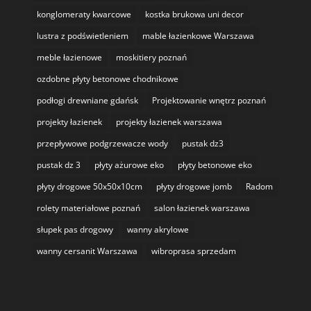
konglomeraty kwarcowe
kostka brukowa uni decor
lustra z podświetleniem
mable łazienkowe Warszawa
meble łazienowe
moskitiery poznań
ozdobne płyty betonowe chodnikowe
podłogi drewniane gdańsk
Projektowanie wnętrz poznań
projekty łazienek
projekty łazienek warszawa
przepływowe podgrzewacze wody
pustak dz3
pustak dz 3
płyty ażurowe eko
płyty betonowe eko
płyty drogowe 50x50x10cm
płyty drogowe jomb
Radom
rolety materiałowe poznań
salon łazienek warszawa
słupek pas drogowy
wanny akrylowe
wanny cersanit Warszawa
wibroprasa sprzedam