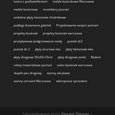
lustra z podświetleniem
mable łazienkowe Warszawa
meble łazienowe
moskitiery poznań
ozdobne płyty betonowe chodnikowe
podłogi drewniane gdańsk
Projektowanie wnętrz poznań
projekty łazienek
projekty łazienek warszawa
przepływowe podgrzewacze wody
pustak dz3
pustak dz 3
płyty ażurowe eko
płyty betonowe eko
płyty drogowe 50x50x10cm
płyty drogowe jomb
Radom
rolety materiałowe poznań
salon łazienek warszawa
słupek pas drogowy
wanny akrylowe
wanny cersanit Warszawa
wibroprasa sprzedam
Zaprojektowane przez
Elegant Themes
|