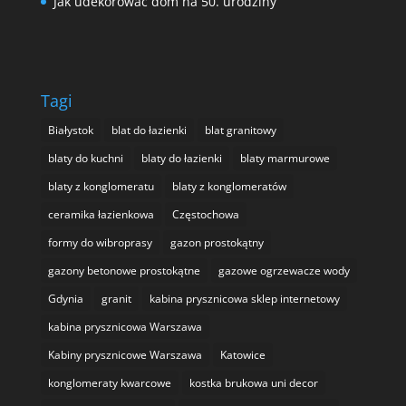
Jak udekorować dom na 50. urodziny
Tagi
Białystok
blat do łazienki
blat granitowy
blaty do kuchni
blaty do łazienki
blaty marmurowe
blaty z konglomeratu
blaty z konglomeratów
ceramika łazienkowa
Częstochowa
formy do wibroprasy
gazon prostokątny
gazony betonowe prostokątne
gazowe ogrzewacze wody
Gdynia
granit
kabina prysznicowa sklep internetowy
kabina prysznicowa Warszawa
Kabiny prysznicowe Warszawa
Katowice
konglomeraty kwarcowe
kostka brukowa uni decor