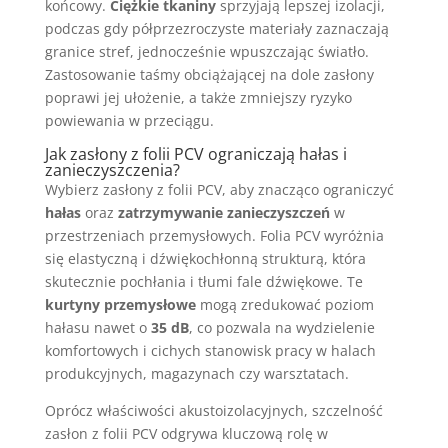
końcowy.
Ciężkie tkaniny
sprzyjają lepszej izolacji,
podczas gdy półprzezroczyste materiały zaznaczają
granice stref, jednocześnie wpuszczając światło.
Zastosowanie taśmy obciążającej na dole zasłony
poprawi jej ułożenie, a także zmniejszy ryzyko
powiewania w przeciągu.
Jak zasłony z folii PCV ograniczają hałas i
zanieczyszczenia?
Wybierz zasłony z folii PCV, aby znacząco ograniczyć
hałas
oraz
zatrzymywanie zanieczyszczeń
w
przestrzeniach przemysłowych. Folia PCV wyróżnia
się elastyczną i dźwiękochłonną strukturą, która
skutecznie pochłania i tłumi fale dźwiękowe. Te
kurtyny przemysłowe
mogą zredukować poziom
hałasu nawet o
35 dB
, co pozwala na wydzielenie
komfortowych i cichych stanowisk pracy w halach
produkcyjnych, magazynach czy warsztatach.
Oprócz właściwości akustoizolacyjnych, szczelność
zasłon z folii PCV odgrywa kluczową rolę w