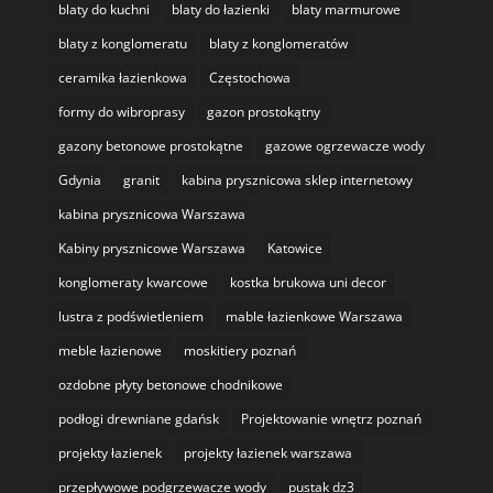
blaty do kuchni
blaty do łazienki
blaty marmurowe
blaty z konglomeratu
blaty z konglomeratów
ceramika łazienkowa
Częstochowa
formy do wibroprasy
gazon prostokątny
gazony betonowe prostokątne
gazowe ogrzewacze wody
Gdynia
granit
kabina prysznicowa sklep internetowy
kabina prysznicowa Warszawa
Kabiny prysznicowe Warszawa
Katowice
konglomeraty kwarcowe
kostka brukowa uni decor
lustra z podświetleniem
mable łazienkowe Warszawa
meble łazienowe
moskitiery poznań
ozdobne płyty betonowe chodnikowe
podłogi drewniane gdańsk
Projektowanie wnętrz poznań
projekty łazienek
projekty łazienek warszawa
przepływowe podgrzewacze wody
pustak dz3