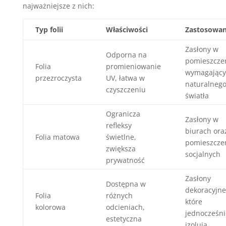
najważniejsze z nich:
Typ folii
Właściwości
Zastosowan
Zasłony w
Odporna na
pomieszcze
Folia
promieniowanie
wymagający
przezroczysta
UV, łatwa w
naturalneg
czyszczeniu
światła
Ogranicza
Zasłony w
refleksy
biurach ora
Folia matowa
świetlne,
pomieszcze
zwiększa
socjalnych
prywatność
Zasłony
Dostępna w
dekoracyjn
Folia
różnych
które
kolorowa
odcieniach,
jednocześni
estetyczna
izolują