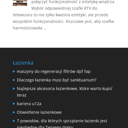
połączyć funkcjonalność z estetyką wnętrza
Wybór odpowiedniej szafki RTV do
telewizora to nie tylko kwestia estetyki, ale przede
wszystkim funkcjonalności. Kluczowe jest, aby szafka
harmonizowała …
Łazienka
maszyny do regeneracji filtrów dpf fap
Dlaczego łazienka musi być sanktuarium?
Najlepsze akcesoria łazienkowe, które warto kupić
teraz
bariera u12a
Oświetlenie łazienkowe
7 powodów, dla których sprzątanie łazienki jest
niezbędne dla Twojego domu