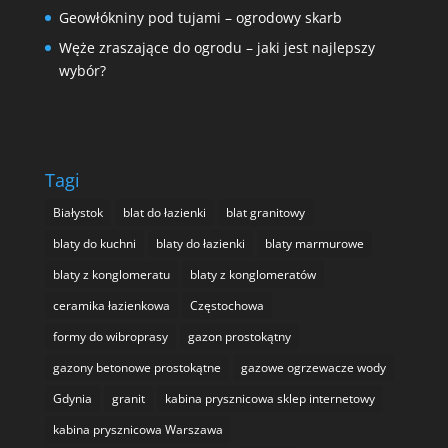
Geowłókniny pod tujami – ogrodowy skarb
Węże zraszające do ogrodu – jaki jest najlepszy
wybór?
Tagi
Białystok
blat do łazienki
blat granitowy
blaty do kuchni
blaty do łazienki
blaty marmurowe
blaty z konglomeratu
blaty z konglomeratów
ceramika łazienkowa
Częstochowa
formy do wibroprasy
gazon prostokątny
gazony betonowe prostokątne
gazowe ogrzewacze wody
Gdynia
granit
kabina prysznicowa sklep internetowy
kabina prysznicowa Warszawa