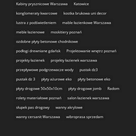
Kabiny prysznicowe Warszawa
Katowice
konglomeraty kwarcowe
kostka brukowa uni decor
lustra z podświetleniem
mable łazienkowe Warszawa
meble łazienowe
moskitiery poznań
ozdobne płyty betonowe chodnikowe
podłogi drewniane gdańsk
Projektowanie wnętrz poznań
projekty łazienek
projekty łazienek warszawa
przepływowe podgrzewacze wody
pustak dz3
pustak dz 3
płyty ażurowe eko
płyty betonowe eko
płyty drogowe 50x50x10cm
płyty drogowe jomb
Radom
rolety materiałowe poznań
salon łazienek warszawa
słupek pas drogowy
wanny akrylowe
wanny cersanit Warszawa
wibroprasa sprzedam