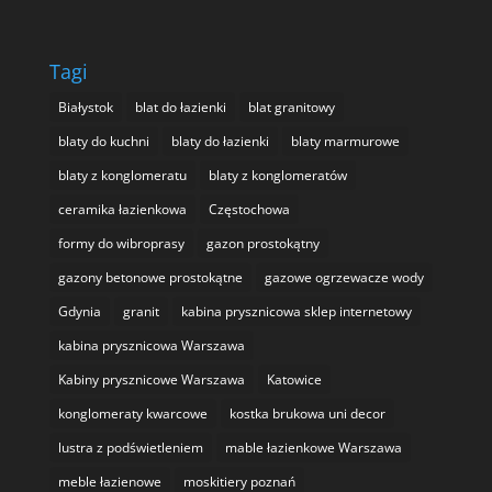
Tagi
Białystok
blat do łazienki
blat granitowy
blaty do kuchni
blaty do łazienki
blaty marmurowe
blaty z konglomeratu
blaty z konglomeratów
ceramika łazienkowa
Częstochowa
formy do wibroprasy
gazon prostokątny
gazony betonowe prostokątne
gazowe ogrzewacze wody
Gdynia
granit
kabina prysznicowa sklep internetowy
kabina prysznicowa Warszawa
Kabiny prysznicowe Warszawa
Katowice
konglomeraty kwarcowe
kostka brukowa uni decor
lustra z podświetleniem
mable łazienkowe Warszawa
meble łazienowe
moskitiery poznań