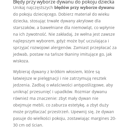
Błędy przy wyborze dywanu do pokoju dziecka
Unikaj najczęstszych
błędów przy wyborze dywanu
do pokoju dziecięcego. Dobierz materiał do wieku
dziecka, stosując trwałe dywany akrylowe dla
starszaków, a bawełniane dla niemowląt, co wpłynie
na ich żywotność. Nie zakładaj, że wełna jest zawsze
najlepszym wyborem, gdyż może być uczulająca i
sprzyjać rozwojowi alergenów. Zamiast przepłacać za
jedwab, postaw na tańsze tkaniny imitujące go, jak
wiskoza.
Wybieraj dywany z krótkim włosiem, które są
łatwiejsze w pielęgnacji i nie zatrzymują resztek
jedzenia. Zadbaj o właściwości antypoślizgowe, aby
uniknąć przesunięć i upadków. Rozmiar dywanu
również ma znaczenie: zbyt mały dywan nie
obejmuje mebli, co zaburza estetykę, a zbyt duży
może przytłaczać przestrzeń. Upewnij się, że dywan
pasuje do wielkości pokoju, zostawiając margines 20-
30 cm od ścian.