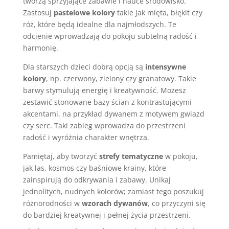
tworzą sprzyjające zabawie i nauce środowisko.
Zastosuj
pastelowe kolory
takie jak mięta, błękit czy
róż, które będą idealne dla najmłodszych. Te
odcienie wprowadzają do pokoju subtelną radość i
harmonię.
Dla starszych dzieci dobrą opcją są
intensywne
kolory
, np. czerwony, zielony czy granatowy. Takie
barwy stymulują energię i kreatywność. Możesz
zestawić stonowane bazy ścian z kontrastującymi
akcentami, na przykład dywanem z motywem gwiazd
czy serc. Taki zabieg wprowadza do przestrzeni
radość i wyróżnia charakter wnętrza.
Pamiętaj, aby tworzyć
strefy tematyczne
w pokoju,
jak las, kosmos czy baśniowe krainy, które
zainspirują do odkrywania i zabawy. Unikaj
jednolitych, nudnych kolorów; zamiast tego poszukuj
różnorodności w
wzorach dywanów
, co przyczyni się
do bardziej kreatywnej i pełnej życia przestrzeni.