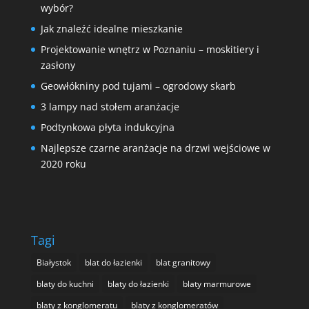
wybór?
Jak znaleźć idealne mieszkanie
Projektowanie wnętrz w Poznaniu – moskitiery i
zasłony
Geowłókniny pod tujami – ogrodowy skarb
3 lampy nad stołem aranżacje
Podtynkowa płyta indukcyjna
Najlepsze czarne aranżacje na drzwi wejściowe w
2020 roku
Tagi
Białystok
blat do łazienki
blat granitowy
blaty do kuchni
blaty do łazienki
blaty marmurowe
blaty z konglomeratu
blaty z konglomeratów