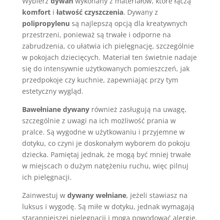
Wybierz
dywan
wykonany z materiałów, które łączą
komfort
i
łatwość czyszczenia
. Dywany z
polipropylenu
są najlepszą opcją dla kreatywnych
przestrzeni, ponieważ są trwałe i odporne na
zabrudzenia, co ułatwia ich pielęgnację, szczególnie
w pokojach dziecięcych. Materiał ten świetnie nadaje
się do intensywnie użytkowanych pomieszczeń, jak
przedpokoje czy kuchnie, zapewniając przy tym
estetyczny wygląd.
Bawełniane dywany
również zasługują na uwagę,
szczególnie z uwagi na ich możliwość prania w
pralce. Są wygodne w użytkowaniu i przyjemne w
dotyku, co czyni je doskonałym wyborem do pokoju
dziecka. Pamiętaj jednak, że mogą być mniej trwałe
w miejscach o dużym natężeniu ruchu, więc pilnuj
ich pielęgnacji.
Zainwestuj w
dywany wełniane
, jeżeli stawiasz na
luksus i wygodę. Są miłe w dotyku, jednak wymagają
staranniejszej pielęgnacji i mogą powodować alergie.