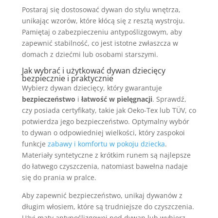
Postaraj się dostosować dywan do stylu wnętrza,
unikając wzorów, które kłócą się z resztą wystroju.
Pamiętaj o zabezpieczeniu antypoślizgowym, aby
zapewnić stabilność, co jest istotne zwłaszcza w
domach z dziećmi lub osobami starszymi.
Jak wybrać i użytkować dywan dziecięcy
bezpiecznie i praktycznie
Wybierz dywan dziecięcy, który gwarantuje
bezpieczeństwo
i
łatwość w pielęgnacji
. Sprawdź,
czy posiada certyfikaty, takie jak Oeko-Tex lub TÜV, co
potwierdza jego bezpieczeństwo. Optymalny wybór
to dywan o odpowiedniej wielkości, który zaspokoi
funkcje
zabawy i komfortu w pokoju dziecka
.
Materiały syntetyczne z krótkim runem są najlepsze
do łatwego czyszczenia, natomiast bawełna nadaje
się do prania w pralce.
Aby zapewnić bezpieczeństwo, unikaj dywanów z
długim włosiem, które są trudniejsze do czyszczenia.
Użyj maty antypoślizgowej pod dywan lub wybierz