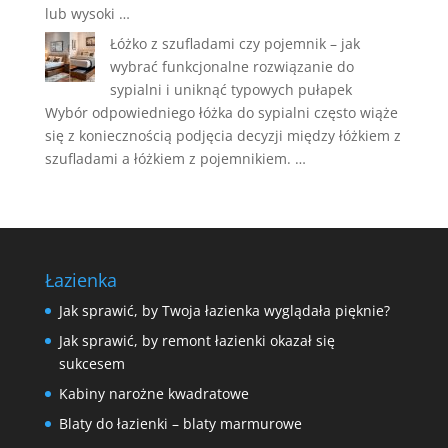
lub wysoki …
Łóżko z szufladami czy pojemnik – jak
wybrać funkcjonalne rozwiązanie do
sypialni i uniknąć typowych pułapek
Wybór odpowiedniego łóżka do sypialni często wiąże
się z koniecznością podjęcia decyzji między łóżkiem z
szufladami a łóżkiem z pojemnikiem. …
Łazienka
Jak sprawić, by Twoja łazienka wyglądała pięknie?
Jak sprawić, by remont łazienki okazał się
sukcesem
Kabiny narożne kwadratowe
Blaty do łazienki – blaty marmurowe