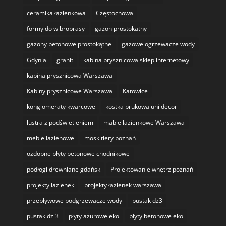
ceramika łazienkowa
Częstochowa
formy do wibroprasy
gazon prostokątny
gazony betonowe prostokątne
gazowe ogrzewacze wody
Gdynia
granit
kabina prysznicowa sklep internetowy
kabina prysznicowa Warszawa
Kabiny prysznicowe Warszawa
Katowice
konglomeraty kwarcowe
kostka brukowa uni decor
lustra z podświetleniem
mable łazienkowe Warszawa
meble łazienowe
moskitiery poznań
ozdobne płyty betonowe chodnikowe
podłogi drewniane gdańsk
Projektowanie wnętrz poznań
projekty łazienek
projekty łazienek warszawa
przepływowe podgrzewacze wody
pustak dz3
pustak dz 3
płyty ażurowe eko
płyty betonowe eko