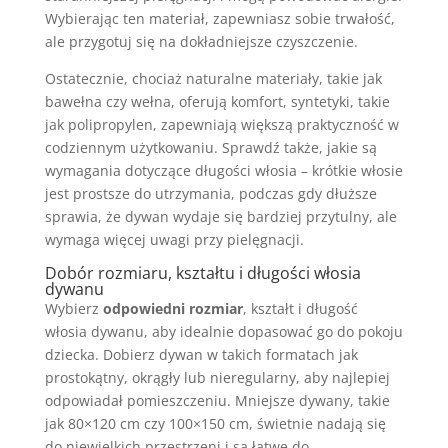
Wybierając ten materiał, zapewniasz sobie trwałość,
ale przygotuj się na dokładniejsze czyszczenie.
Ostatecznie, chociaż naturalne materiały, takie jak
bawełna czy wełna, oferują komfort, syntetyki, takie
jak polipropylen, zapewniają większą praktyczność w
codziennym użytkowaniu. Sprawdź także, jakie są
wymagania dotyczące długości włosia – krótkie włosie
jest prostsze do utrzymania, podczas gdy dłuższe
sprawia, że dywan wydaje się bardziej przytulny, ale
wymaga więcej uwagi przy pielęgnacji.
Dobór rozmiaru, kształtu i długości włosia
dywanu
Wybierz
odpowiedni rozmiar
, kształt i długość
włosia dywanu, aby idealnie dopasować go do pokoju
dziecka. Dobierz dywan w takich formatach jak
prostokątny, okrągły lub nieregularny, aby najlepiej
odpowiadał pomieszczeniu. Mniejsze dywany, takie
jak 80×120 cm czy 100×150 cm, świetnie nadają się
do niewielkich przestrzeni i są łatwe do