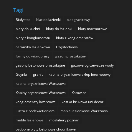
Tagi
Białystok
blat do łazienki
blat granitowy
blaty do kuchni
blaty do łazienki
blaty marmurowe
blaty z konglomeratu
blaty z konglomeratów
ceramika łazienkowa
Częstochowa
formy do wibroprasy
gazon prostokątny
gazony betonowe prostokątne
gazowe ogrzewacze wody
Gdynia
granit
kabina prysznicowa sklep internetowy
kabina prysznicowa Warszawa
Kabiny prysznicowe Warszawa
Katowice
konglomeraty kwarcowe
kostka brukowa uni decor
lustra z podświetleniem
mable łazienkowe Warszawa
meble łazienowe
moskitiery poznań
ozdobne płyty betonowe chodnikowe