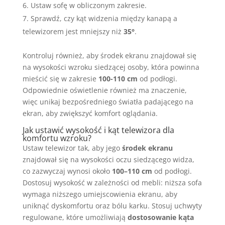
Ustaw sofę w obliczonym zakresie.
Sprawdź, czy kąt widzenia między kanapą a
telewizorem jest mniejszy niż
35°
.
Kontroluj również, aby środek ekranu znajdował się
na wysokości wzroku siedzącej osoby, która powinna
mieścić się w zakresie
100-110 cm
od podłogi.
Odpowiednie oświetlenie również ma znaczenie,
więc unikaj bezpośredniego światła padającego na
ekran, aby zwiększyć komfort oglądania.
Jak ustawić wysokość i kąt telewizora dla
komfortu wzroku?
Ustaw telewizor tak, aby jego
środek ekranu
znajdował się na wysokości oczu siedzącego widza,
co zazwyczaj wynosi około
100–110 cm
od podłogi.
Dostosuj wysokość w zależności od mebli: niższa sofa
wymaga niższego umiejscowienia ekranu, aby
uniknąć dyskomfortu oraz bólu karku. Stosuj uchwyty
regulowane, które umożliwiają
dostosowanie kąta