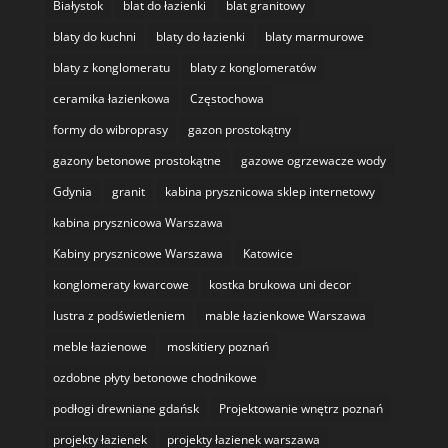
Białystok
blat do łazienki
blat granitowy
blaty do kuchni
blaty do łazienki
blaty marmurowe
blaty z konglomeratu
blaty z konglomeratów
ceramika łazienkowa
Częstochowa
formy do wibroprasy
gazon prostokątny
gazony betonowe prostokątne
gazowe ogrzewacze wody
Gdynia
granit
kabina prysznicowa sklep internetowy
kabina prysznicowa Warszawa
Kabiny prysznicowe Warszawa
Katowice
konglomeraty kwarcowe
kostka brukowa uni decor
lustra z podświetleniem
mable łazienkowe Warszawa
meble łazienowe
moskitiery poznań
ozdobne płyty betonowe chodnikowe
podłogi drewniane gdańsk
Projektowanie wnętrz poznań
projekty łazienek
projekty łazienek warszawa