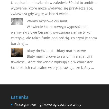
Urządzanie mieszkania w zaledwie 30 dni to ambitne
wyzwanie, które może wydawać się przytłaczające,
zwłaszcza gdy w grę wchodzi wiele …
Wanny akrylowe cersanit
W świecie łazienkowego wyposażenia,
wanny akrylowe Cersanit wyróżniają się nie tylko
estetyką, ale także funkcjonalnością, co czyni je coraz
bardziej …
Blaty do łazienki – blaty marmurowe
Blaty marmurowe to synonim elegancji i
trwałości, które doskonale wpisują się w charakter
łazienki. Ich naturalne wzory sprawiają, że każdy …
Łazienka
Piece gazowe – gazowe ogrzewacze wody