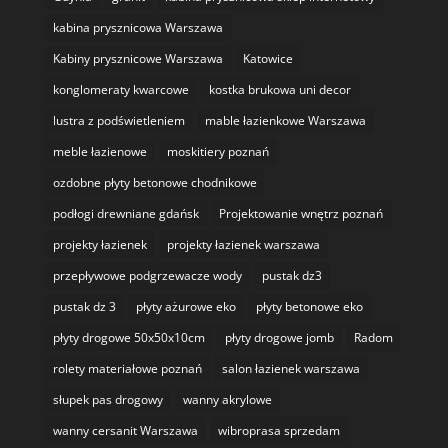
kabina prysznicowa Warszawa
Kabiny prysznicowe Warszawa
Katowice
konglomeraty kwarcowe
kostka brukowa uni decor
lustra z podświetleniem
mable łazienkowe Warszawa
meble łazienowe
moskitiery poznań
ozdobne płyty betonowe chodnikowe
podłogi drewniane gdańsk
Projektowanie wnętrz poznań
projekty łazienek
projekty łazienek warszawa
przepływowe podgrzewacze wody
pustak dz3
pustak dz 3
płyty ażurowe eko
płyty betonowe eko
płyty drogowe 50x50x10cm
płyty drogowe jomb
Radom
rolety materiałowe poznań
salon łazienek warszawa
słupek pas drogowy
wanny akrylowe
wanny cersanit Warszawa
wibroprasa sprzedam