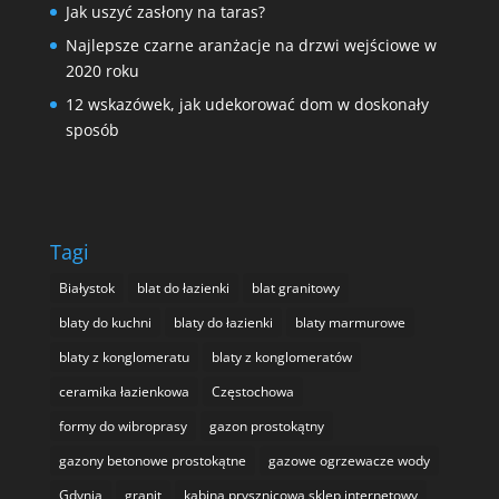
Jak uszyć zasłony na taras?
Najlepsze czarne aranżacje na drzwi wejściowe w
2020 roku
12 wskazówek, jak udekorować dom w doskonały
sposób
Tagi
Białystok
blat do łazienki
blat granitowy
blaty do kuchni
blaty do łazienki
blaty marmurowe
blaty z konglomeratu
blaty z konglomeratów
ceramika łazienkowa
Częstochowa
formy do wibroprasy
gazon prostokątny
gazony betonowe prostokątne
gazowe ogrzewacze wody
Gdynia
granit
kabina prysznicowa sklep internetowy