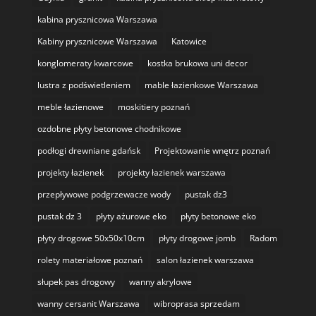
kabina prysznicowa Warszawa
Kabiny prysznicowe Warszawa
Katowice
konglomeraty kwarcowe
kostka brukowa uni decor
lustra z podświetleniem
mable łazienkowe Warszawa
meble łazienowe
moskitiery poznań
ozdobne płyty betonowe chodnikowe
podłogi drewniane gdańsk
Projektowanie wnętrz poznań
projekty łazienek
projekty łazienek warszawa
przepływowe podgrzewacze wody
pustak dz3
pustak dz 3
płyty ażurowe eko
płyty betonowe eko
płyty drogowe 50x50x10cm
płyty drogowe jomb
Radom
rolety materiałowe poznań
salon łazienek warszawa
słupek pas drogowy
wanny akrylowe
wanny cersanit Warszawa
wibroprasa sprzedam