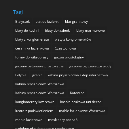
Tagi
Białystok
blat do łazienki
blat granitowy
blaty do kuchni
blaty do łazienki
blaty marmurowe
blaty z konglomeratu
blaty z konglomeratów
ceramika łazienkowa
Częstochowa
formy do wibroprasy
gazon prostokątny
gazony betonowe prostokątne
gazowe ogrzewacze wody
Gdynia
granit
kabina prysznicowa sklep internetowy
kabina prysznicowa Warszawa
Kabiny prysznicowe Warszawa
Katowice
konglomeraty kwarcowe
kostka brukowa uni decor
lustra z podświetleniem
mable łazienkowe Warszawa
meble łazienowe
moskitiery poznań
ozdobne płyty betonowe chodnikowe