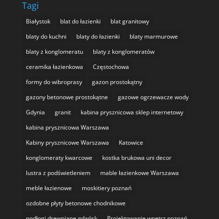
Tagi
Białystok
blat do łazienki
blat granitowy
blaty do kuchni
blaty do łazienki
blaty marmurowe
blaty z konglomeratu
blaty z konglomeratów
ceramika łazienkowa
Częstochowa
formy do wibroprasy
gazon prostokątny
gazony betonowe prostokątne
gazowe ogrzewacze wody
Gdynia
granit
kabina prysznicowa sklep internetowy
kabina prysznicowa Warszawa
Kabiny prysznicowe Warszawa
Katowice
konglomeraty kwarcowe
kostka brukowa uni decor
lustra z podświetleniem
mable łazienkowe Warszawa
meble łazienowe
moskitiery poznań
ozdobne płyty betonowe chodnikowe
podłogi drewniane gdańsk
Projektowanie wnętrz poznań