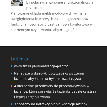
by połączyć ergonomię z funkcjonalnością
przestrzeni
Planowanie układu mebli modułowych wymaga
uwzględnienia kluczowych zasad ergonomii oraz
funkcjonalności, aby przestrzeń była komfortowa w
codziennym użytkowaniu. Aby osiągnąć …
Łazienka
www.tmsu.pl/klimatyzacja-jozefo/
Najlepsze wskazówki dotyczące czyszczenia
łazienki, aby łazienka była zdrowa i czysta
4 niezbędne przedmioty do przechowywania w
łazience, które sprawią, że łazienka będzie czystsza
i lepiej zorganizowana
3 sposoby na uatrakcyjnienie wystroju łazienki