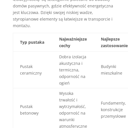
domów pasywnych, gdzie efektywność energetyczna
jest kluczowa. Dzięki swojej niskiej wadze,
styropianowe elementy są łatwiejsze w transporcie i
montażu.
Najważniejsze
Najlepsze
Typ pustaka
cechy
zastosowanie
Dobra izolacja
akustyczna i
Pustak
Budynki
termiczna,
ceramiczny
mieszkalne
odporność na
ogień
Wysoka
trwałość i
Fundamenty,
Pustak
wytrzymałość,
konstrukcje
betonowy
odporność na
przemysłowe
warunki
atmosferyczne