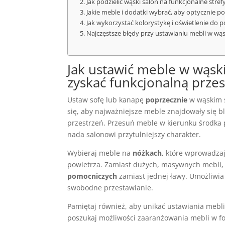
Jak podzielić wąski salon na funkcjonalne str
Jakie meble i dodatki wybrać, aby optycznie po
Jak wykorzystać kolorystykę i oświetlenie do 
Najczęstsze błędy przy ustawianiu mebli w wąsk
Jak ustawić meble w wąski
zyskać funkcjonalną przes
Ustaw sofę lub kanapę
poprzecznie
w wąskim s
się, aby najważniejsze meble znajdowały się bli
przestrzeń. Przesuń meble w kierunku środka p
nada salonowi przytulniejszy charakter.
Wybieraj meble na
nóżkach
, które wprowadzaj
powietrza. Zamiast dużych, masywnych mebli,
pomocniczych
zamiast jednej ławy. Umożliwia
swobodne przestawianie.
Pamiętaj również, aby unikać ustawiania mebli
poszukaj możliwości zaaranżowania mebli w fo