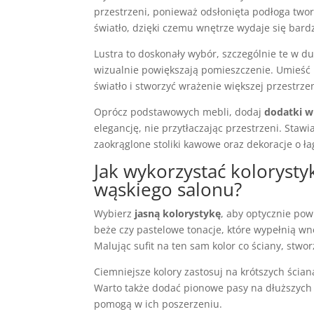
przestrzeni, ponieważ odsłonięta podłoga tworz
światło, dzięki czemu wnętrze wydaje się bard
Lustra to doskonały wybór, szczególnie te w du
wizualnie powiększają pomieszczenie. Umieść 
światło i stworzyć wrażenie większej przestrzen
Oprócz podstawowych mebli, dodaj
dodatki w
elegancję, nie przytłaczając przestrzeni. Staw
zaokrąglone stoliki kawowe oraz dekoracje o ł
Jak wykorzystać kolorysty
wąskiego salonu?
Wybierz
jasną kolorystykę
, aby optycznie powi
beże czy pastelowe tonacje, które wypełnią wn
Malując sufit na ten sam kolor co ściany, stwo
Ciemniejsze kolory zastosuj na krótszych ścia
Warto także dodać pionowe pasy na dłuższych ś
pomogą w ich poszerzeniu.