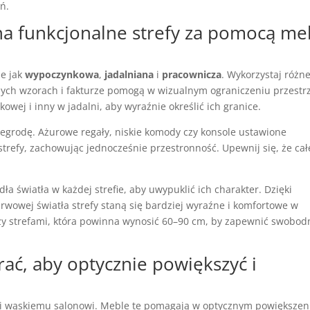
ń.
 na funkcjonalne strefy za pomocą me
ie jak
wypoczynkowa
,
jadalniana
i
pracownicza
. Wykorzystaj różn
żnych wzorach i fakturze pomogą w wizualnym ograniczeniu przestrz
wej i inny w jadalni, aby wyraźnie określić ich granice.
zegrodę. Ażurowe regały, niskie komody czy konsole ustawione
strefy, zachowując jednocześnie przestronność. Upewnij się, że cał
ła światła w każdej strefie, aby uwypuklić ich charakter. Dzięki
wowej światła strefy staną się bardziej wyraźne i komfortowe w
zy strefami, która powinna wynosić 60–90 cm, by zapewnić swobod
rać, aby optycznie powiększyć i
ci wąskiemu salonowi. Meble te pomagają w optycznym powiększen