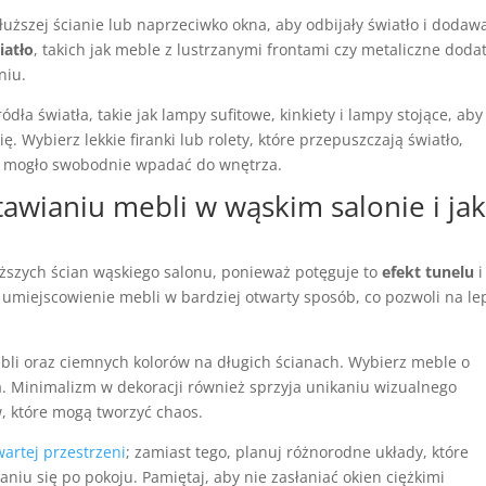
uższej ścianie lub naprzeciwko okna, aby odbijały światło i dodaw
iatło
, takich jak meble z lustrzanymi frontami czy metaliczne dodat
niu.
ródła światła, takie jak lampy sufitowe, kinkiety i lampy stojące, aby
Wybierz lekkie firanki lub rolety, które przepuszczają światło,
tło mogło swobodnie wpadać do wnętrza.
tawianiu mebli w wąskim salonie i ja
uższych ścian wąskiego salonu, ponieważ potęguje to
efekt tunelu
i
 umiejscowienie mebli w bardziej otwarty sposób, co pozwoli na le
bli oraz ciemnych kolorów na długich ścianach. Wybierz meble o
rza. Minimalizm w dekoracji również sprzyja unikaniu wizualnego
w, które mogą tworzyć chaos.
artej przestrzeni
; zamiast tego, planuj różnorodne układy, które
niu się po pokoju. Pamiętaj, aby nie zasłaniać okien ciężkimi