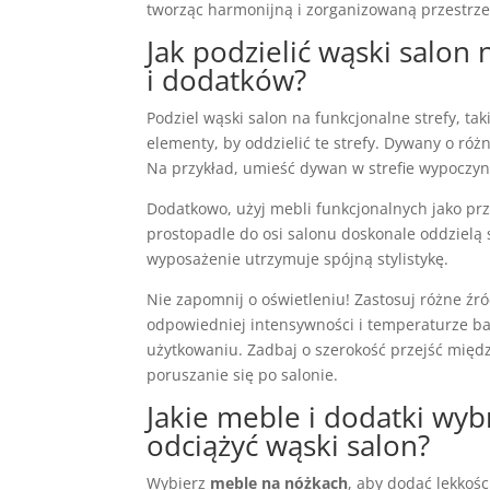
tworząc harmonijną i zorganizowaną przestrze
Jak podzielić wąski salon
i dodatków?
Podziel wąski salon na funkcjonalne strefy, tak
elementy, by oddzielić te strefy. Dywany o ró
Na przykład, umieść dywan w strefie wypoczynko
Dodatkowo, użyj mebli funkcjonalnych jako pr
prostopadle do osi salonu doskonale oddzielą 
wyposażenie utrzymuje spójną stylistykę.
Nie zapomnij o oświetleniu! Zastosuj różne źród
odpowiedniej intensywności i temperaturze bar
użytkowaniu. Zadbaj o szerokość przejść międ
poruszanie się po salonie.
Jakie meble i dodatki wyb
odciążyć wąski salon?
Wybierz
meble na nóżkach
, aby dodać lekkoś