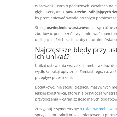
Wprowadź lustra o podłużnych kształtach na dł
głębi. Korzystaj z
powierzchni odbijających św
by promieniować światło po całym pomieszcze
Stosuj
oświetlenie warstwowe
, łącząc różne ź
zbudować przestrzeń i wyeliminować monotonię. 
unikając ciężkich zasłon, aby naturalne świa
Najczęstsze błędy przy us
ich unikać?
Unikaj ustawiania wszystkich mebli wzdłuż dł
wydłuża pokój optycznie. Zamiast tego, rozważ
przepływ przestrzeni.
Dodatkowo, nie stosuj ciężkich, masywnych me
lekkiej konstrukcji, które nie przytłoczą wnęt
przytłoczenia – ogranicz ilość małych dodatkó
Zrezygnuj z symetrycznych
układów mebli w zw
sprzyjają interakcji oraz komfortowemu porusza