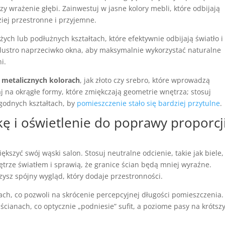
y wrażenie głębi. Zainwestuj w jasne kolory mebli, które odbijają
ziej przestronne i przyjemne.
żych lub podłużnych kształtach, które efektywnie odbijają światło i
lustro naprzeciwko okna, aby maksymalnie wykorzystać naturalne
i.
 metalicznych kolorach
, jak złoto czy srebro, które wprowadzą
iaj na okrągłe formy, które zmiękczają geometrie wnętrza; stosuj
agodnych kształtach, by
pomieszczenie stało się bardziej przytulne
.
kę i oświetlenie do poprawy proporcj
ększyć swój wąski salon. Stosuj neutralne odcienie, takie jak biele,
ętrze światłem i sprawią, że granice ścian będą mniej wyraźne.
rzysz spójny wygląd, który dodaje przestronności.
nach, co pozwoli na skrócenie percepcyjnej długości pomieszczenia.
cianach, co optycznie „podniesie” sufit, a poziome pasy na krótsz