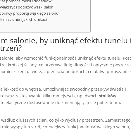
efy za pomocą mebli i dodatków?
większyć i odciążyć wąski salon?
poprawy proporcji wąskiego salonu?
im salonie i jak ich unikać?
m salonie, by uniknąć efektu tunelu 
trzeń?
alonie, aby wzmocnić funkcjonalność i uniknąć efektu tunelu. Post
żej krótszej ściany, co przerywa linię długości i optycznie poszerza
omieszczenia, tworząc przejścia po bokach, co ułatwi poruszanie s
ą lekkość do wnętrza, umożliwiając swobodny przepływ światła i
 rozważ zastosowanie kilku mniejszych, np. dwóch
stolików
 to elastyczne dostosowanie do zmieniających się potrzeb oraz
 wzdłuż dłuższych ścian, co tylko wydłuży przestrzeń. Zamiast tego
rmie wyspy lub stref, co zwiększy funkcjonalność wąskiego salonu,